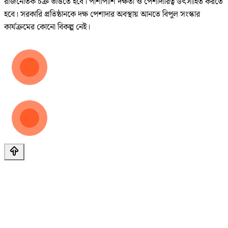
রাজনৈতিক চক্র ভাঙতে হবে। পাশাপাশি দক্ষতা ও পেশাদারিত্ব উৎসাহিত করতে
হবে। সরকারি প্রতিষ্ঠানকে দক্ষ পেশাদার অবস্থায় আনতে বিপুল সংস্কার
কার্যক্রমের কোনো বিকল্প নেই।