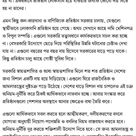
হয় না। একইভাবে প্রতিষ্ঠান লোকসানি হয়ে যাওয়ার জন্যও কোনো দায় নিতে
হয় না তাদের।
এমন কিছু কল-কারখানা ও বাণিজ্যিক প্রতিষ্ঠান সরকার চালায়, যেগুলো
স্থায়ীভাবে লোকসানি প্রতিষ্ঠান হয়ে গেছে। অথচ সেখানে আছে দামি মেশিনপত্র
ও বিপুল সম্পত্তি। এগুলো সরকারি তত্ত্বাবধানে কার্যকরভাবে সচল করা হচ্ছে
না। বেসরকারি উদ্যোগে ছেড়ে দিয়ে পরিস্থিতির উন্নতি ঘটানোর চেষ্টাও দেখা
যায় না। এগুলো বছরের পর বছর দায় হিসেবে সরকারের ঘাড়ে পড়ে থাকে।
কিছু প্রতিষ্ঠান চালু আছে গোষ্ঠী সুবিধা দিতে।
সরকারি স্বায়ত্তশাসিত ও আধা স্বায়ত্তশাসিত মিলে শত শত প্রতিষ্ঠান দেশের
জন্য বিশাল একটি দায় হয়ে দাঁড়িয়েছে। এগুলো ঘিরে রাজনৈতিক ও
আমলাতন্ত্রের দুষ্টচক্র গড়ে উঠেছে। দেশের ঘাড়ে বিশাল দায় চাপলেও এই চক্র
অনিয়ম-দুর্নীতি করে ঠিকই আর্থিকভাবে লাভবান হচ্ছে। আবার সংস্কার করে
প্রতিষ্ঠানগুলো পেশাদার অবস্থানে আনার ক্ষেত্রেও বাধা তৈরি করে।
এগুলো আর্থিকভাবে সবল করতে হলে আত্মীয়করণ, দলীয়করণের বদলে
যোগ্যতা অনুযায়ী নিয়োগ-পদোন্নতি ও বদলির নিয়ম বাস্তবায়ন করতে হবে।
অনিয়ম-দুর্নীতি দূর করতে শক্তিশালী উদ্যোগ নিতে হবে। সে জন্য আমলাতন্ত্র ও