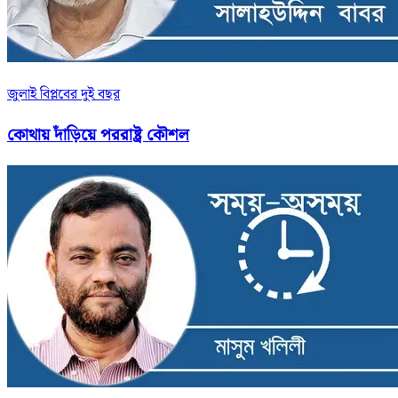
জুলাই বিপ্লবের দুই বছর
কোথায় দাঁড়িয়ে পররাষ্ট্র কৌশল