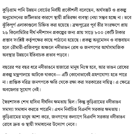
কুড়িগ্রাম পানি উন্নয়ন বোর্ডের নির্বাহী প্রকৌশলী বলেছেন, অর্থসঙ্কট ও প্রকল্প
অনুমোদনের জটিলতার কারণে স্থায়ী প্রতিরক্ষা ব্যবস্থা নেয়া সম্ভব হচ্ছে না। তবে
ঝুঁকিপূর্ণ এলাকাগুলো চিহ্নিত করা হয়েছে। ব্রহ্মপুত্রের পূর্ব তীর সংরক্ষণে প্রায়
২৬ কিলোমিটার দীর্ঘ নদীশাসন প্রকল্পের জন্য প্রায় সাড়ে ৮০০ কোটি টাকার
প্রস্তাব সংশ্লিষ্ট কর্তৃপক্ষের কাছে পাঠানো হয়েছে। প্রকল্প অনুমোদন ও বাস্তবায়ন
হলে রৌমারী-রাজিবপুর অঞ্চলে নদীভাঙন রোধ ও জনগণের আর্থসামাজিক
অবস্থার উন্নয়নে ইতিবাচক প্রভাব পড়বে।
বছরের পর বছর ধরে নদীভাঙনে হাজারো মানুষ নিঃস্ব হবে, আর ভাঙন রোধের
প্রকল্প মন্ত্রণালয়ে আটকে থাকবে— এটি কোনোভাবেই গ্রহণযোগ্য হতে পারে
না। প্রান্তিক দরিদ্র জনগণকে ক্ষতি থেকে রক্ষা করা সরকারের দায়িত্ব। এ ক্ষেত্রে
অবহেলার সুযোগ নেই।
স্বৈরশাসক শেখ হাসিনা দীর্ঘদিন ক্ষমতায় ছিল। কিন্তু কুড়িগ্রামের নদীভাঙন
সমস্যা সমাধান করতে পারেনি। এখন নির্বাচিত বিএনপি সরকার ক্ষমতায়।
কুড়িগ্রামের মানুষ আশা করে, জনগণের কল্যাণে বিএনপি সরকার নদীভাঙন
রোধে দ্রুত ও স্থায়ী সমাধানের উদ্যোগ নেবে।