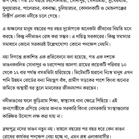
রূপ নেয়। গত ১০ বছরে চরশৌলমারী, সোনাপুর, খেদাইমারী, সুখেরবাতি,
ফুলুয়ারচর, পালেরচর, বকবান্ধা, চুলিয়ারচর, কোদালকাটি ও মোহনগঞ্জের
বিস্তীর্ণ এলাকা নদীতে চলে গেছে।
এ অঞ্চলের মানুষ বছরের পর বছর দুর্ভোগকে অনেকটা জীবনের নিয়তি মনে
করছে। কিন্তু নদীভাঙন রোধ করা সম্ভব। এ দায়িত্ব সরকারের। কিন্তু সমস্যার
সমাধানে কোনো সরকারই উল্লেখযোগ্য কোনো পদক্ষেপ নেয়নি।
নয়া দিগন্তে প্রকাশিত এক প্রতিবেদনে বলা হয়েছে, গত এক দশকে
ভাঙনকবলিত সোনাপুর ও চরগেন্দার আলগা গ্রামের কয়েকটি পরিবার ১০
থেকে ১২ বার পর্যন্ত বসতভিটা হারিয়েছে। ভিটেমাটি হারানো নিঃস্ব মানুষ এখন
পানি উন্নয়ন বোর্ডের বন্যা নিয়ন্ত্রণ বাঁধ, গ্রামীণ সড়কের পাশে কিংবা অন্যের
জমিতে অস্থায়ী ঘর তুলে মানবেতর জীবনযাপন করছেন।
নদীভাঙনের ফলে কুড়িগ্রাম শিক্ষা, স্বাস্থ্যসহ নানা ক্ষেত্রে পিছিয়ে। এই
জনগোষ্ঠীকে এগিয়ে নেয়ার জন্যও সরকারি কিংবা বেসরকারি সংস্থাগুলোর
কাঙ্ক্ষিত উদ্যোগ লক্ষ করা যায় না।
ব্রহ্মপুত্র নদের ভাঙন নতুন নয়। তাহলে বছরের পর বছর ধরে কেন ভাঙন
রোধের কার্যকর পদক্ষেপ নেয়া হচ্ছে না, এমন প্রশ্ন এলাকাবাসীর।