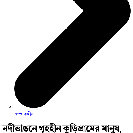
সম্পাদকীয়
নদীভাঙনে গৃহহীন কুড়িগ্রামের মানুষ,