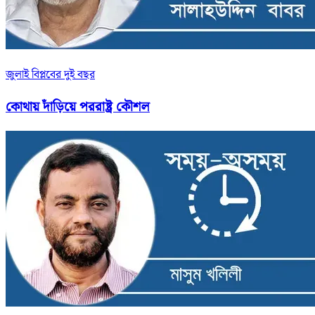
জুলাই বিপ্লবের দুই বছর
কোথায় দাঁড়িয়ে পররাষ্ট্র কৌশল