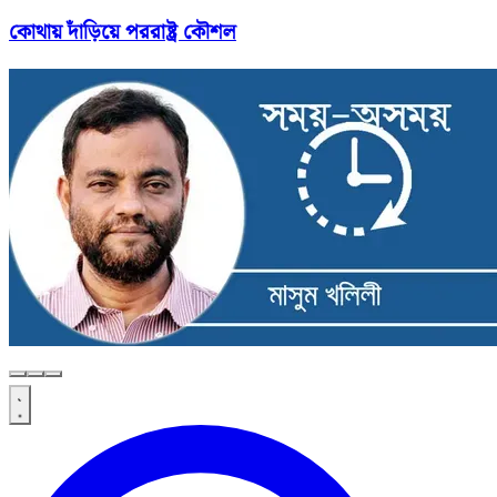
কোথায় দাঁড়িয়ে পররাষ্ট্র কৌশল