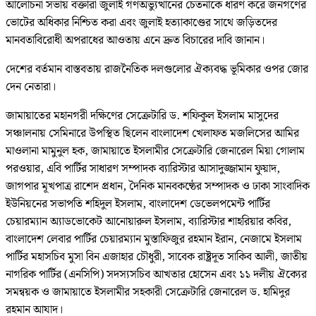
আলোচনা সভায় বক্তারা জুলাই গণঅভ্যুত্থানের চেতনাকে ধারণ করে জনগণের
ভোটের অধিকার নিশ্চিত করা এবং জুলাই হত্যাকাণ্ডের সাথে জড়িতদের
মানবতাবিরোধী অপরাধের আওতায় এনে দ্রুত বিচারের দাবি জানান।
দেশের বর্তমান বাস্তবতায় রাজনৈতিক দলগুলোর ঐক্যবদ্ধ ভূমিকার ওপর জোর
দেন নেতারা।
জামায়াতের মহানগরী দক্ষিণের সেক্রেটারি ড. শফিকুল ইসলাম মাসুদের
সঞ্চালনায় সেমিনারে উপস্থিত ছিলেন বাংলাদেশ খেলাফত মজলিসের আমির
মাওলানা মামুনুল হক, জামায়াতে ইসলামীর সেক্রেটারি জেনারেল মিয়া গোলাম
পরওয়ার, এবি পার্টির সাধারণ সম্পাদক ব্যারিস্টার আসাদুজ্জামান ফুয়াদ,
জাগপার ‍মূখপাত্র রাশেদ প্রধান, দৈনিক মানবকণ্ঠের সম্পাদক ও ঢাকা সাংবাদিক
ইউনিয়নের সভাপতি শহিদুল ইসলাম, বাংলাদেশ ডেভেলপমেন্ট পার্টির
চেয়ারম্যান অ্যাডভোকেট আনোয়ারুল ইসলাম, ব্যারিস্টার শাহরিয়ার কবির,
বাংলাদেশ লেবার পার্টির চেয়ারম্যান মুস্তাফিজুর রহমান ইরান, নেজামে ইসলাম
পার্টির মহাসচিব মুসা বিন এজাহার চৌধুরী, সাবেক রাষ্ট্রদূত সাকিব আলী, জাতীয়
নাগরিক পার্টির (এনসিপি) সদস্যসচিব আখতার হোসেন এবং ১১ দলীয় ঐক্যের
সমন্বয়ক ও জামায়াতে ইসলামীর সহকারী সেক্রেটারি জেনারেল ড. হামিদুর
রহমান আযাদ।