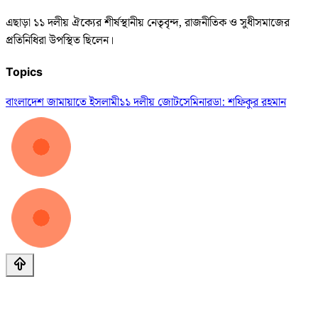
এছাড়া ১১ দলীয় ঐক্যের শীর্ষস্থানীয় নেতৃবৃন্দ, রাজনীতিক ও সুধীসমাজের
প্রতিনিধিরা উপস্থিত ছিলেন।
Topics
বাংলাদেশ জামায়াতে ইসলামী
১১ দলীয় জোট
সেমিনার
ডা: শফিকুর রহমান