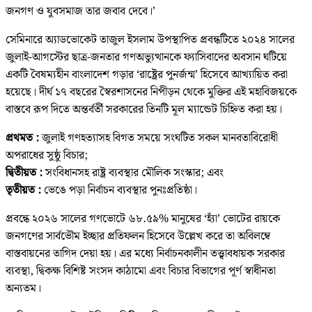
জনগণ ও যুবসমাজ তার জবাব দেবে।’
সেমিনারে অ্যাডভোকেট তাজুল ইসলাম উপস্থাপিত প্রবন্ধটিতে ২০২৪ সালের
জুলাই-আগস্টের ছাত্র-জনতার গণঅভ্যুত্থানকে ফ্যাসিবাদের অবসান ঘটিয়ে
একটি বৈষম্যহীন বাংলাদেশ গড়ার ‘রাষ্ট্রের পুনর্জন্ম’ হিসেবে আখ্যায়িত করা
হয়েছে। দীর্ঘ ১৭ বছরের স্বৈরশাসনের নিপীড়ন থেকে মুক্তির এই মহাবিজয়কে
বাস্তবে রূপ দিতে অন্তর্বর্তী সরকারের তিনটি মূল ম্যান্ডেট চিহ্নিত করা হয়।
প্রথমত :
জুলাই গণহত্যাসহ বিগত সময়ে সংঘটিত সকল মানবতাবিরোধী
অপরাধের সুষ্ঠু বিচার;
দ্বিতীয়ত :
সংবিধানসহ রাষ্ট্র ব্যবস্থার মৌলিক সংস্কার; এবং
তৃতীয়ত :
ভেঙে পড়া নির্বাচন ব্যবস্থার পুনঃপ্রতিষ্ঠা।
প্রবন্ধে ২০২৬ সালের গণভোটে ৬৮.৫৯% মানুষের ‘হ্যাঁ’ ভোটের রায়কে
জনগণের সার্বভৌম ইচ্ছার প্রতিফলন হিসেবে উল্লেখ করে তা অবিলম্বে
বাস্তবায়নের তাগিদ দেয়া হয়। এর মধ্যে নির্বাচনকালীন তত্ত্বাবধায়ক সরকার
ব্যবস্থা, দ্বিকক্ষ বিশিষ্ট সংসদ কাঠামো এবং বিচার বিভাগের পূর্ণ স্বাধীনতা
অন্যতম।