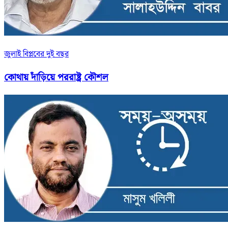
জুলাই বিপ্লবের দুই বছর
কোথায় দাঁড়িয়ে পররাষ্ট্র কৌশল