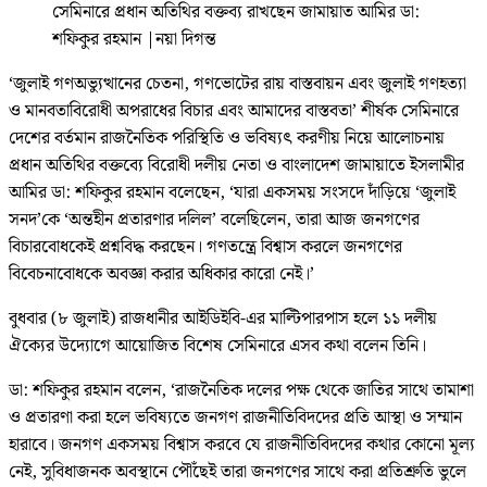
সেমিনারে প্রধান অতিথির বক্তব্য রাখছেন জামায়াত আমির ডা:
শফিকুর রহমান
|
নয়া দিগন্ত
‘জুলাই গণঅভ্যুত্থানের চেতনা, গণভোটের রায় বাস্তবায়ন এবং জুলাই গণহত্যা
ও মানবতাবিরোধী অপরাধের বিচার এবং আমাদের বাস্তবতা’ শীর্ষক সেমিনারে
দেশের বর্তমান রাজনৈতিক পরিস্থিতি ও ভবিষ্যৎ করণীয় নিয়ে আলোচনায়
প্রধান অতিথির বক্তব্যে বিরোধী দলীয় নেতা ও বাংলাদেশ জামায়াতে ইসলামীর
আমির ডা: শফিকুর রহমান বলেছেন, ‘যারা একসময় সংসদে দাঁড়িয়ে ‘জুলাই
সনদ’কে ‘অন্তহীন প্রতারণার দলিল’ বলেছিলেন, তারা আজ জনগণের
বিচারবোধকেই প্রশ্নবিদ্ধ করছেন। গণতন্ত্রে বিশ্বাস করলে জনগণের
বিবেচনাবোধকে অবজ্ঞা করার অধিকার কারো নেই।’
বুধবার (৮ জুলাই) রাজধানীর আইডিইবি-এর মাল্টিপারপাস হলে ১১ দলীয়
ঐক্যের উদ্যোগে আয়োজিত বিশেষ সেমিনারে এসব কথা বলেন তিনি।
ডা: শফিকুর রহমান বলেন, ‘রাজনৈতিক দলের পক্ষ থেকে জাতির সাথে তামাশা
ও প্রতারণা করা হলে ভবিষ্যতে জনগণ রাজনীতিবিদদের প্রতি আস্থা ও সম্মান
হারাবে। জনগণ একসময় বিশ্বাস করবে যে রাজনীতিবিদদের কথার কোনো মূল্য
নেই, সুবিধাজনক অবস্থানে পৌঁছেই তারা জনগণের সাথে করা প্রতিশ্রুতি ভুলে