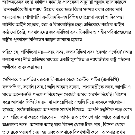
জাতিসঙ্ঘের ফ্যাক্ট ফাইন্ডিং কমিটির প্রতিবেদন অনুযায়ী জুলাই ম্যাসাকারকে
‘মানবতাবিরোধী অপরাধ’ উল্লেখ করে দ্রুত বিচার সম্পন্ন করার জোর দাবি
জানানো হয়। পাশাপাশি এনটিএমসি-সহ বিভিন্ন গোয়েন্দা সংস্থা ও নিরাপত্তা
বাহিনীর আইনি সংস্কার, গুম ও বিচারবহির্ভূত হত্যা প্রতিরোধে কঠোর আইনি
কাঠামো তৈরি, গণমাধ্যমের জবাবদিহিতা এবং ভিকটিম ও শহীদ পরিবারগুলোর
রাষ্ট্রীয় পুনর্বাসন নিশ্চিতের আহ্বান জানানো হয়েছে।
পরিশেষে, প্রতিহিংসা নয়—বরং সত্য, জবাবদিহিতা এবং ‘নেভার এগেইন’ (আর
কখনো নয়) নীতি প্রতিষ্ঠার মাধ্যমে একটি সুশাসিত ও ন্যায়ভিত্তিক রাষ্ট্র গঠনের
অঙ্গীকার ব্যক্ত করা হয়।
সেমিনারে সভাপতির বক্তব্যে লিবারেল ডেমোক্রেটিক পার্টির (এলডিপি)
সভাপতি ড. কর্নেল (অব.) অলি আহমদ বলেন, ‘প্রধানমন্ত্রীকে বলব, আপনি এ
যাবত অনেকগুলি পদক্ষেপ নিয়েছেন যেগুলি আমরা সমর্থন দিয়েছি। বিশেষ
করে আপনার ভিজিট চায়না বা মালয়েশিয়া; এগুলি নিয়ে সংসদে আলোচনা
হয়েছে। সর্বসম্মতিক্রমে আপনাকে সমর্থন দিয়েছে। আপনি চতুর্দিকে শত্রু রেখে
দেশ পরিচালনা করতে পারবেন না। আপনার আশেপাশে যারা আছে তারা হলো
অপ্রকাশ্য শত্রু। অনেকে আছে যারা বিদেশ থেকে টাকা পায়, বিদেশ থেকে
তাদেরকে পরামর্শ দেয়া হয় এবং আপনাকে বিপথগামী করে। আপনার প্রথম