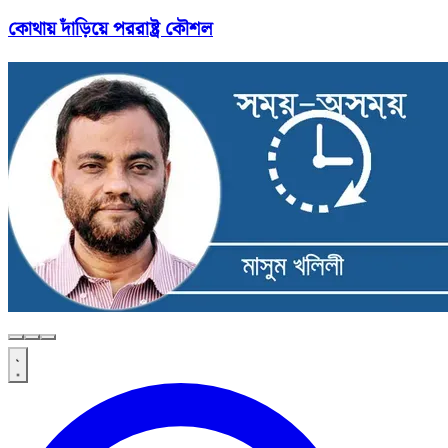
কোথায় দাঁড়িয়ে পররাষ্ট্র কৌশল