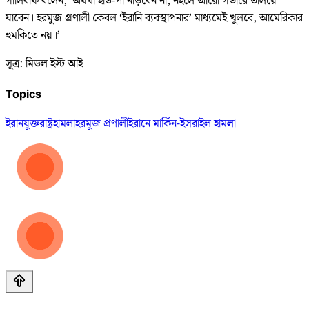
গালিবাফ বলেন, ‘অযথা হাত-পা নাড়বেন না, নইলে আরো গভীরে তলিয়ে
যাবেন। হরমুজ প্রণালী কেবল ‘ইরানি ব্যবস্থাপনার’ মাধ্যমেই খুলবে, আমেরিকার
হুমকিতে নয়।’
সূত্র: মিডল ইস্ট আই
Topics
ইরান
যুক্তরাষ্ট্র
হামলা
হরমুজ প্রণালী
ইরানে মার্কিন-ইসরাইল হামলা