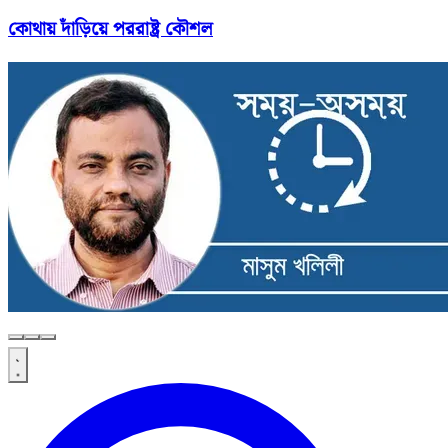
কোথায় দাঁড়িয়ে পররাষ্ট্র কৌশল