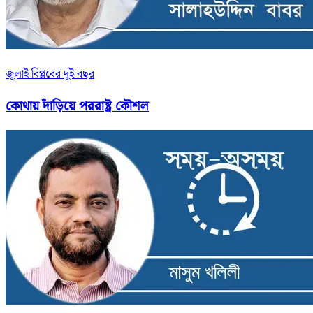
জুলাই বিপ্লবের দুই বছর
কোথায় দাঁড়িয়ে পররাষ্ট্র কৌশল