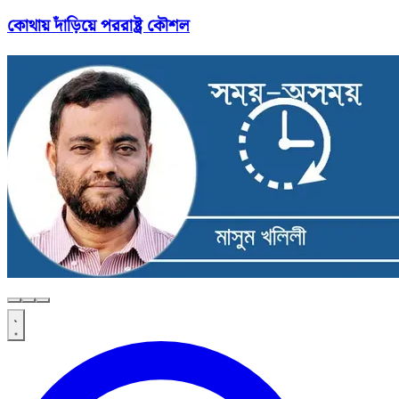
কোথায় দাঁড়িয়ে পররাষ্ট্র কৌশল