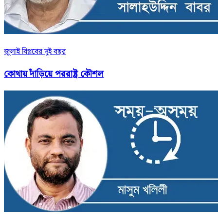
জুলাই বিপ্লবের দুই বছর
কোথায় দাঁড়িয়ে পররাষ্ট্র কৌশল