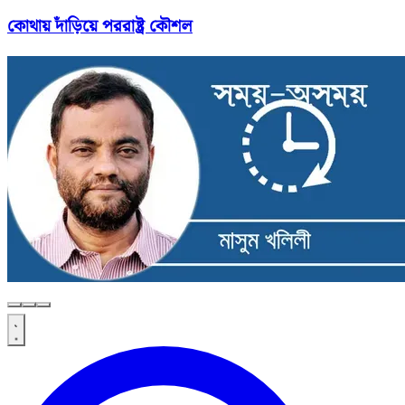
কোথায় দাঁড়িয়ে পররাষ্ট্র কৌশল