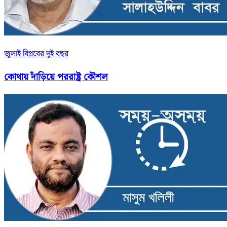
জুলাই বিপ্লবের দুই বছর
কোথায় দাঁড়িয়ে পররাষ্ট্র কৌশল