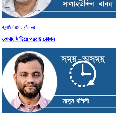
জুলাই বিপ্লবের দুই বছর
কোথায় দাঁড়িয়ে পররাষ্ট্র কৌশল