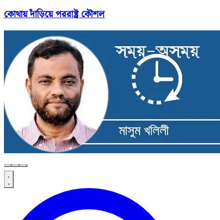
কোথায় দাঁড়িয়ে পররাষ্ট্র কৌশল