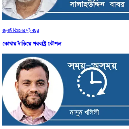
জুলাই বিপ্লবের দুই বছর
কোথায় দাঁড়িয়ে পররাষ্ট্র কৌশল