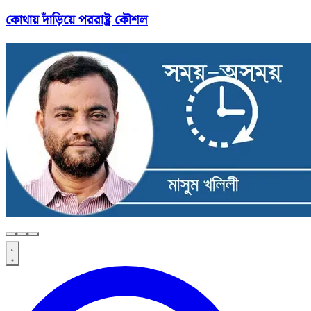
কোথায় দাঁড়িয়ে পররাষ্ট্র কৌশল