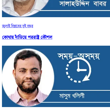
জুলাই বিপ্লবের দুই বছর
কোথায় দাঁড়িয়ে পররাষ্ট্র কৌশল