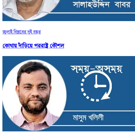
জুলাই বিপ্লবের দুই বছর
কোথায় দাঁড়িয়ে পররাষ্ট্র কৌশল