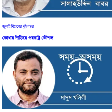
জুলাই বিপ্লবের দুই বছর
কোথায় দাঁড়িয়ে পররাষ্ট্র কৌশল