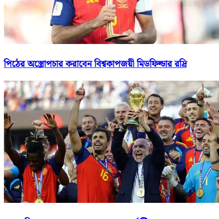
পিঠের অস্ত্রোপচার করাবেন বিশ্বকাপজয়ী মিডফিল্ডার রদ্রি