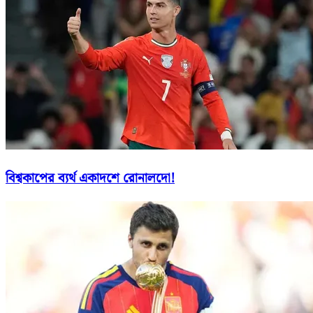
বিশ্বকাপের ব্যর্থ একাদশে রোনালদো!