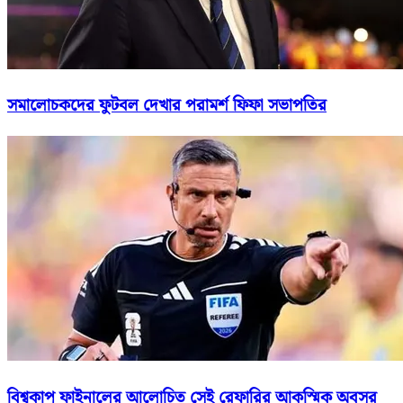
সমালোচকদের ফুটবল দেখার পরামর্শ ফিফা সভাপতির
বিশ্বকাপ ফাইনালের আলোচিত সেই রেফারির আকস্মিক অবসর