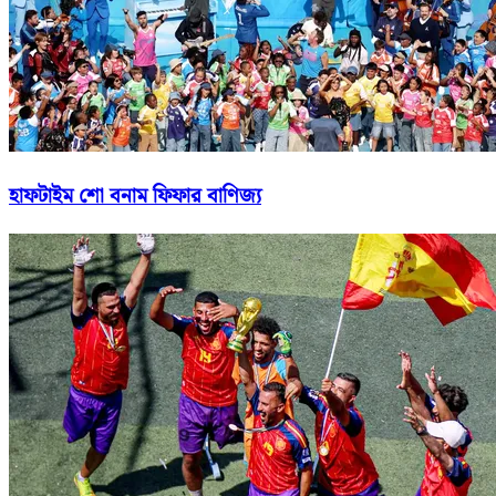
হাফটাইম শো বনাম ফিফার বাণিজ্য