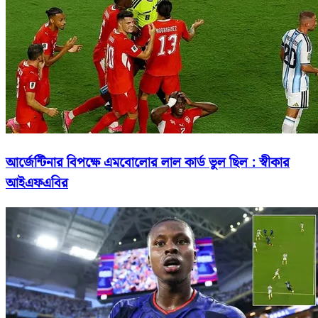
আর্জেন্টিনার বিপক্ষে এমবোলোর লাল কার্ড ভুল ছিল : স্বীকার
আইএফএবির