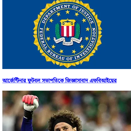
আর্জেন্টিনার ফুটবল সভাপতিকে জিজ্ঞাসাবাদ এফবিআইয়ের