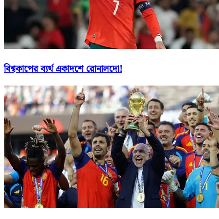
বিশ্বকাপের ব্যর্থ একাদশে রোনালদো!