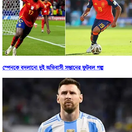
স্পেনকে বদলানো দুই অভিবাসী সন্তানের ফুটবল গল্প