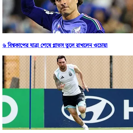
৬ বিশ্বকাপের যাত্রা শেষে গ্লাভস তুলে রাখলেন ওচোয়া