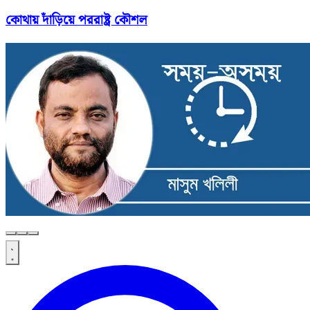
কোথায় দাঁড়িয়ে পররাষ্ট্র কৌশল