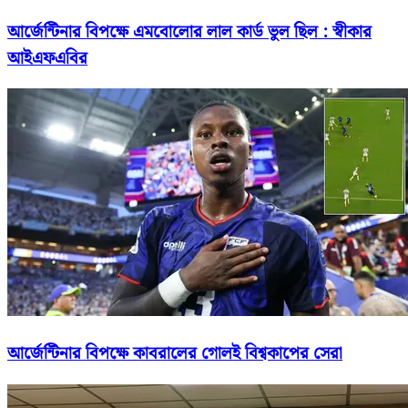
আর্জেন্টিনার বিপক্ষে এমবোলোর লাল কার্ড ভুল ছিল : স্বীকার
আইএফএবির
আর্জেন্টিনার বিপক্ষে কাবরালের গোলই বিশ্বকাপের সেরা