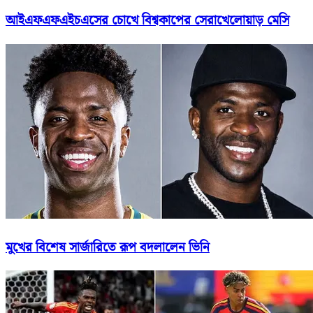
আইএফএফএইচএসের চোখে বিশ্বকাপের সেরাখেলোয়াড় মেসি
মুখের বিশেষ সার্জারিতে রূপ বদলালেন ভিনি