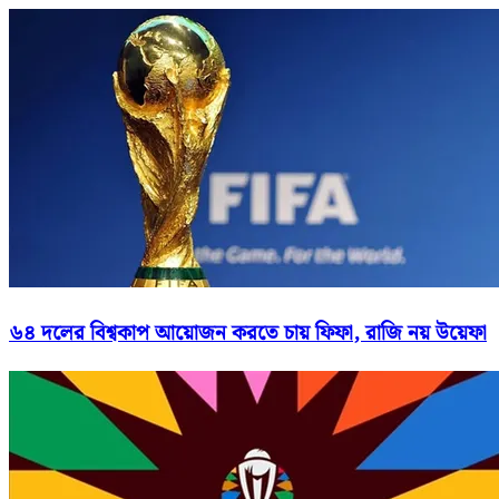
৬৪ দলের বিশ্বকাপ আয়োজন করতে চায় ফিফা, রাজি নয় উয়েফা