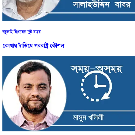
জুলাই বিপ্লবের দুই বছর
কোথায় দাঁড়িয়ে পররাষ্ট্র কৌশল