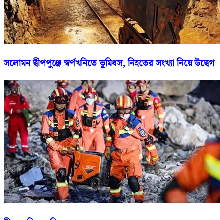
সলোমন দ্বীপপুঞ্জে স্বর্ণখনিতে ভূমিধস, নিহতের সংখ্যা নিয়ে উদ্বেগ