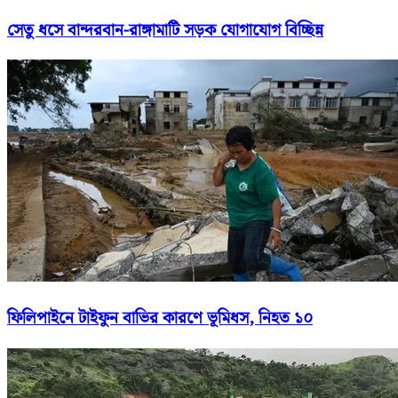
সেতু ধসে বান্দরবান-রাঙ্গামাটি সড়ক যোগাযোগ বিচ্ছিন্ন
ফিলিপাইনে টাইফুন বাভির কারণে ভূমিধস, নিহত ১০