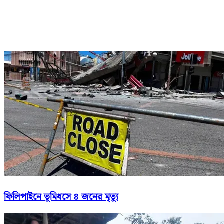
ফিলিপাইনে ভূমিধসে ৪ জনের মৃত্যু