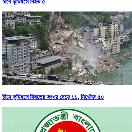
চীনে ভূমিধসে নিহত ৫
চীনে ভূমিধসে নিহতের সংখ্যা বেড়ে ১১, নিখোঁজ ৫০