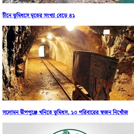
চীনে ভূমিধসে মৃতের সংখ্যা বেড়ে ৪১
সলোমন দ্বীপপুঞ্জে খনিতে ভূমিধস, ১০ পরিবারের স্বজন নিখোঁজ