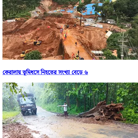
কেরালায় ভূমিধসে নিহতের সংখ্যা বেড়ে ৬