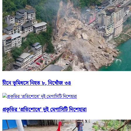
চীনে ভূমিধসে নিহত ৮, নিখোঁজ ৩৪
প্রকৃতির ‘প্রতিশোধে’ দুই মেগাসিটি দিশেহারা