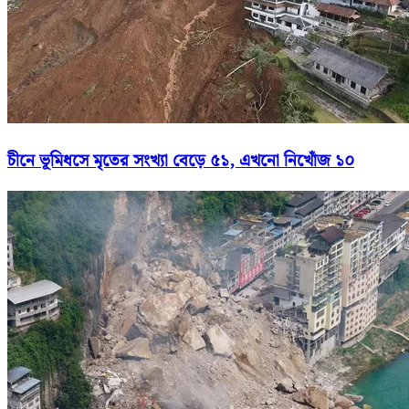
চীনে ভূমিধসে মৃতের সংখ্যা বেড়ে ৫১, এখনো নিখোঁজ ১০