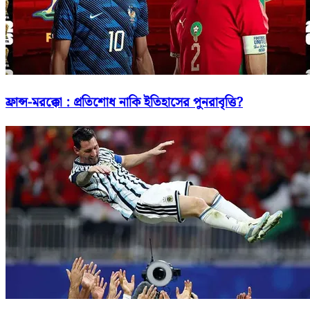
ফ্রান্স-মরক্কো : প্রতিশোধ নাকি ইতিহাসের পুনরাবৃত্তি?