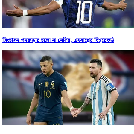
সিংহাসন পুনরুদ্ধার হলো না মেসির, এমবাপ্পের বিশ্বরেকর্ড