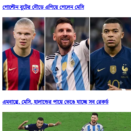
গোল্টেন বুটের দৌড়ে এগিয়ে গেলেন মেসি
এমবাপ্পে, মেসি, হালান্ডের পায়ে ভেঙে যাচ্ছে সব রেকর্ড