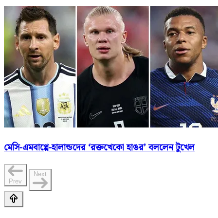
মেসি-এমবাপ্পে-হালান্ডদের ‘রক্তখেকো হাঙর’ বললেন টুখেল
Next
Prev