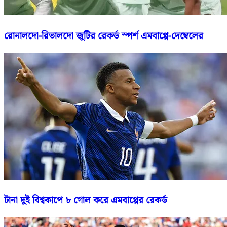
রোনালদো-রিভালদো জুটির রেকর্ড স্পর্শ এমবাপ্পে-দেম্বেলের
টানা দুই বিশ্বকাপে ৮ গোল করে এমবাপ্পের রেকর্ড