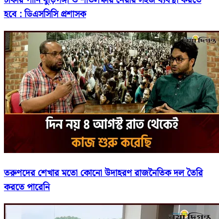
ঢাকার পানি বুড়িগঙ্গা ও শীতলক্ষায় নেয়ার সহজ ব্যবস্থা করতে
হবে : ডিএসসিসি প্রশাসক
তরুণদের শেখার মতো কোনো উদাহরণ রাজনৈতিক দল তৈরি
করতে পারেনি