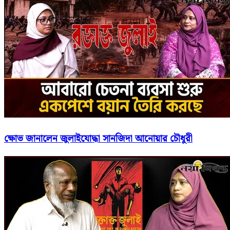
ক্ষোভ জানালেন জুলাইযোদ্ধা সানজিদা আনোয়ার চৌধুরী