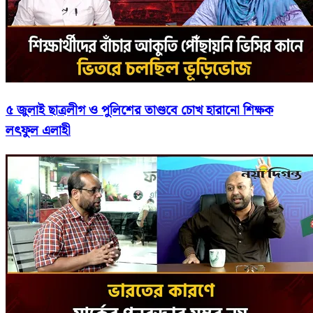
৫ জুলাই ছাত্রলীগ ও পুলিশের তাণ্ডবে চোখ হারানো শিক্ষক
লৎফুল এলাহী