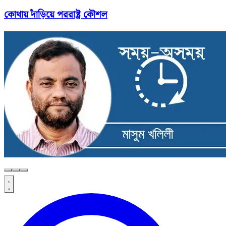
কোথায় দাঁড়িয়ে পররাষ্ট্র কৌশল