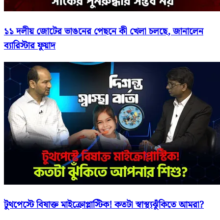
১১ দলীয় জোটের ভাঙনের পেছনে কী খেলা চলছে, জানালেন
ব‍্যারিস্টার ফুয়াদ
টুথপেস্টে বিষাক্ত মাইক্রোপ্লাস্টিক! কতটা স্বাস্থ্যঝুঁকিতে আমরা?