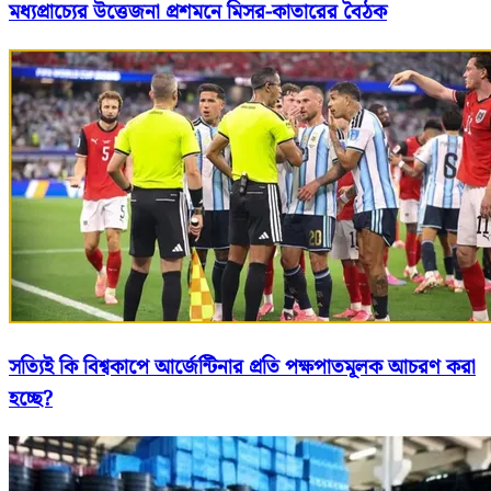
মধ্যপ্রাচ্যের উত্তেজনা প্রশমনে মিসর-কাতারের বৈঠক
সত্যিই কি বিশ্বকাপে আর্জেন্টিনার প্রতি পক্ষপাতমূলক আচরণ করা
হচ্ছে?