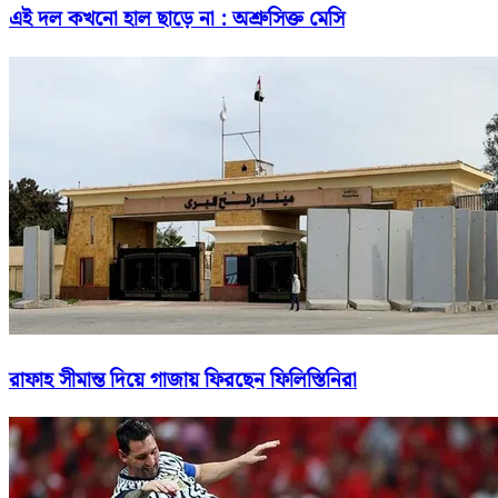
এই দল কখনো হাল ছাড়ে না : অশ্রুসিক্ত মেসি
রাফাহ সীমান্ত দিয়ে গাজায় ফিরছেন ফিলিস্তিনিরা