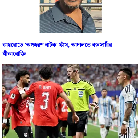
কায়রোতে ‘অপহরণ নাটক’ ফাঁস, আদালতে ব্যবসায়ীর
স্বীকারোক্তি