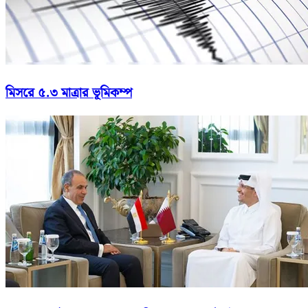
মিসরে ৫.৩ মাত্রার ভূমিকম্প