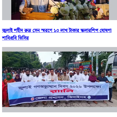
জুলাই শহীদ রুদ্র সেন স্মরণে ১০ লাখ টাকার স্কলারশিপ ঘোষণা
শাবিপ্রবি ভিসির