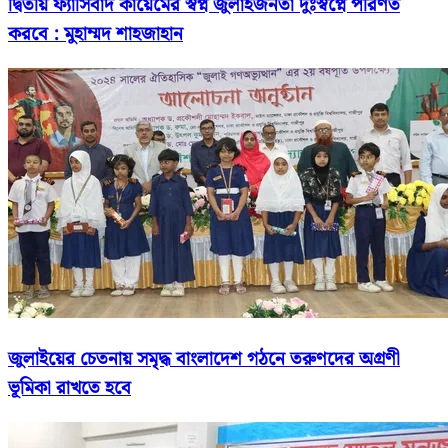
দ্বিতীয় ফ্যাসিবাদ কায়েমের স্বপ্ন জুলাইজনতা দুঃস্বপ্নে পরিণত
করবে : মুহাম্মদ শাহজাহান
জুলাইয়ের চেতনায় সমৃদ্ধ বাংলাদেশ গঠনে তরুণদের অগ্রণী
ভূমিকা রাখতে হবে