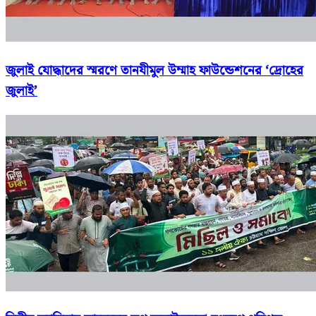
জুলাই যোদ্ধাদের স্মরণে তানযীমুল উম্মাহ ফাউন্ডেশনের ‘দ্রোহের
জুলাই’