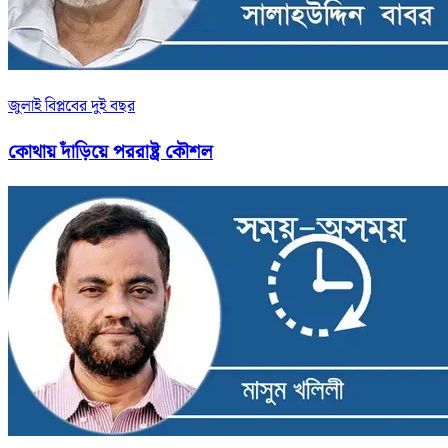
জুলাই বিপ্লবের দুই বছর
কোথায় দাঁড়িয়ে পররাষ্ট্র কৌশল