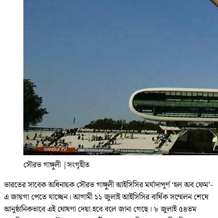
সৌরভ গাঙ্গুলী
|
সংগৃহীত
ভারতের সাবেক অধিনায়ক সৌরভ গাঙ্গুলী আইসিসির মর্যাদাপূর্ণ ‘হল অব ফেম’-
এ জায়গা পেতে যাচ্ছেন। আগামী ১১ জুলাই আইসিসির বার্ষিক সম্মেলন শেষে
আনুষ্ঠানিকভাবে এই ঘোষণা দেয়া হবে বলে জানা গেছে। ৮ জুলাই ৫৪তম