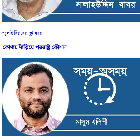
জুলাই বিপ্লবের দুই বছর
কোথায় দাঁড়িয়ে পররাষ্ট্র কৌশল