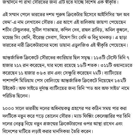
জন্মদিনে পা রাখা সৌরভের জন্য এটি হতে যাচ্ছে বিশেষ এক স্বীকৃতি।
এই সম্মান পেলে ভারতের দশম পুরুষ ক্রিকেটার হিসেবে আইসিসির ‘হল অব
ফেম’-এ নাম লেখাবেন সৌরভ। এর আগে এই তালিকায় জায়গা পেয়েছেন
শচীন টেন্ডুলকর, সুনীল গাভাস্কার, কপিল দেব, রাহুল দ্রাবিড়, অনিল কুম্বলে,
মহেন্দ্র সিং ধোনি, বীরেন্দ্র সেবাগ, বিষেণ সিং বেদি ও বিনু মানকড়। এ ছাড়া
ভারতের নারী ক্রিকেটারদের মধ্যে ডায়ানা এডুলজিও এই স্বীকৃতি পেয়েছেন।
আন্তর্জাতিক ক্রিকেটে সৌরভের ক্যারিয়ার ছিল সমৃদ্ধ। ১১৩টি টেস্টে তিনি ৭
হাজার ২১২ রান করেছেন, যার মধ্যে রয়েছে ১৬টি শতক। ৩১১টি ওয়ানডেতে
করেছেন ১১ হাজার ৩৬৩ রান এবং সেঞ্চুরি করেছেন ২২টি। ব্যাটিংয়ের
পাশাপাশি মিডিয়াম পেস বোলিংয়ে আন্তর্জাতিক ক্রিকেটে নিয়েছেন ১৩২টি
উইকেট। অফ সাইডে দুর্দান্ত ব্যাটিংয়ের জন্য তিনি ‘গড অব অফ সাইড’ নামে
পরিচিত ছিলেন।
২০০০ সালে ভারতীয় দলের অধিনায়কত্ব গ্রহণের পর কঠিন সময় পার করা
দলটিকে নতুন করে গড়ে তোলেন সৌরভ। ম্যাচ ফিক্সিং কেলেঙ্কারির পর তিনি
দলের নেতৃত্ব নিয়ে নতুন প্রজন্মের ক্রিকেটারদের ওপর আস্থা রাখেন এবং
বিদেশের মাটিতে লড়াই করার মানসিকতা তৈরি করেন।