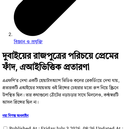
বিজ্ঞান ও প্রযুক্তি
দুবাইয়ের রাজপুত্রের পরিচয়ে প্রেমের
ফাঁদ, এআইভিত্তিক প্রতারণা
এএফপি’র দেখা একটি হোয়াটসঅ্যাপ ভিডিও কলের রেকর্ডিংয়ে দেখা যায়,
প্রতারকটি এআইয়ের সহায়তায় ওই প্রিন্সের চেহারার মতো রূপ নিয়ে স্ক্রিনে
উপস্থিত ছিল। তার কথাগুলো ঠোঁটের নড়াচড়ার সাথে মিললেও, কণ্ঠস্বরটি
আসল প্রিন্সের ছিল না।
নয়া দিগন্ত অনলাইন
Published At : Friday July 3 2026, 08:36
Updated At :