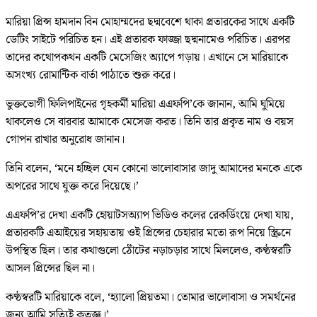
মারিয়া প্রিন্স হামদান বিন মোহাম্মদের ছদ্মবেশে থাকা প্রতারকের সাথে একটি
ডেটিং সাইটে পরিচিত হন। এই প্রতারক ফাজ্জা ছদ্মনামেও পরিচিত। এরপর
তাদের কথোপকথন একটি মেসেজিং অ্যাপে গড়ায়। এখানে সে মারিয়াকে
অসংখ্য রোমান্টিক বার্তা পাঠাতে শুরু করে।
ভুক্তভোগী ফিলিপাইনের গৃহকর্মী মারিয়া এএফপি’কে জানান, আমি ঘুমিয়ে
থাকলেও সে বারবার আমাকে মেসেজ করত। তিনি তার প্রকৃত নাম ও বয়স
গোপন রাখার অনুরোধ জানান।
তিনি বলেন, ‘মনে হচ্ছিল যেন কোনো ভালোবাসার জাদু আমাদের মনকে একে
অপরের সাথে যুক্ত করে দিয়েছে।’
এএফপি’র দেখা একটি হোয়াটসঅ্যাপ ভিডিও কলের রেকর্ডিংয়ে দেখা যায়,
প্রতারকটি এআইয়ের সহায়তায় ওই প্রিন্সের চেহারার মতো রূপ নিয়ে স্ক্রিনে
উপস্থিত ছিল। তার কথাগুলো ঠোঁটের নড়াচড়ার সাথে মিললেও, কণ্ঠস্বরটি
আসল প্রিন্সের ছিল না।
কণ্ঠস্বরটি মারিয়াকে বলে, ‘হ্যালো প্রিয়তমা। তোমার ভালোবাসা ও সমর্থনের
জন্য আমি সত্যিই কৃতজ্ঞ।’