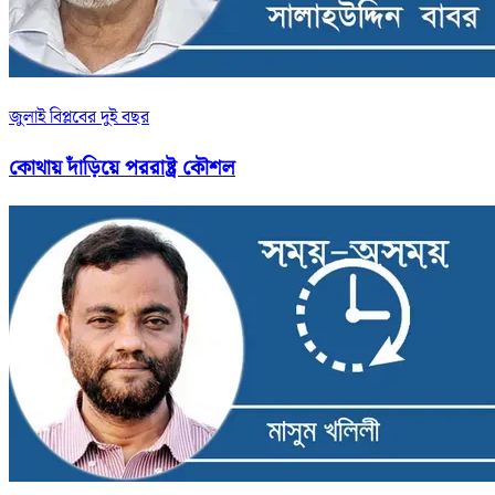
জুলাই বিপ্লবের দুই বছর
কোথায় দাঁড়িয়ে পররাষ্ট্র কৌশল