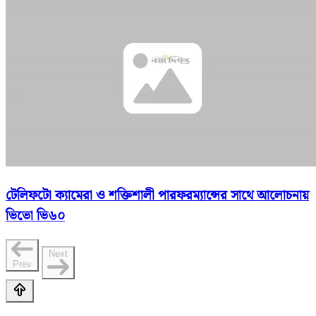
টেলিফটো ক্যামেরা ও শক্তিশালী পারফরম্যান্সের সাথে আলোচনায়
ভিভো ভি৬০
Next
Prev