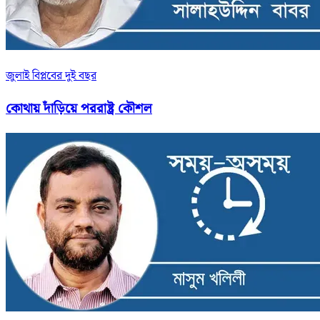
জুলাই বিপ্লবের দুই বছর
কোথায় দাঁড়িয়ে পররাষ্ট্র কৌশল