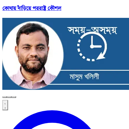
কোথায় দাঁড়িয়ে পররাষ্ট্র কৌশল