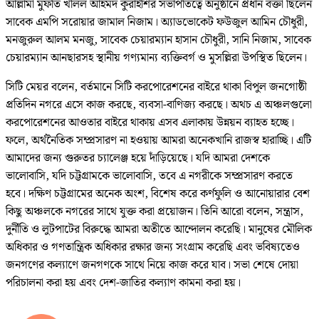
আল্লামা মুফতি খলিল আহমদ কুরাইশির সভাপতিত্বে অনুষ্ঠানে প্রধান বক্তা ছিলেন
সাবেক এমপি সরোয়ার জামাল নিজাম। অ্যাডভোকেট ফউজুল আমিন চৌধুরী,
মনজুরুল আলম মনজু, সাবেক চেয়ারম্যান হাসান চৌধুরী, সানি নিজাম, সাবেক
চেয়ারম্যান আনছারসহ স্থানীয় গণ্যমান্য ব্যক্তিবর্গ ও মুসল্লিরা উপস্থিত ছিলেন।
সিটি মেয়র বলেন, বর্তমানে সিটি করপোরেশনের বাইরে থাকা বিপুল জনগোষ্ঠী
প্রতিদিন নগরে এসে কাজ করছে, ব্যবসা-বাণিজ্য করছে। অথচ এ অঞ্চলগুলো
করপোরেশনের আওতার বাইরে থাকায় এসব এলাকায় উন্নয়ন ব্যাহত হচ্ছে।
ফলে, অর্থনৈতিক সম্প্রসারণ না হওয়ায় আমরা অনেকখানি রাজস্ব হারাচ্ছি। এটি
আমাদের জন্য গুরুতর চ্যালেঞ্জ হয়ে দাঁড়িয়েছে। যদি আমরা দেশকে
ভালোবাসি, যদি চট্টগ্রামকে ভালোবাসি, তবে এ নগরীকে সম্প্রসারণ করতে
হবে। দক্ষিণ চট্টগ্রামের অনেক অংশ, বিশেষ করে কর্ণফুলি ও আনোয়ারার বেশ
কিছু অঞ্চলকে নগরের সাথে যুক্ত করা প্রয়োজন। তিনি আরো বলেন, সন্ত্রাস,
দুর্নীতি ও লুটপাটের বিরুদ্ধে আমরা অতীতে আন্দোলন করেছি। মানুষের মৌলিক
অধিকার ও গণতান্ত্রিক অধিকার রক্ষার জন্য সংগ্রাম করেছি এবং ভবিষ্যতেও
জনগণের কল্যাণে জনগণকে সাথে নিয়ে কাজ করে যাব। সভা শেষে দোয়া
পরিচালনা করা হয় এবং দেশ-জাতির কল্যাণ কামনা করা হয়।