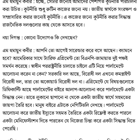
এম হুমায়ুন কবীর : হচ্ছে, সেটার জন্যেই আমাদের পেশাগত কূটনীতি পরিচালনা
করা উচিত। কূটনীতি শুধু রুটিন কাজের জন্যে নয়। জাতীয় স্বার্থকে সংরক্ষণ ও
সম্প্রসারিত করার জন্যেই কূটনীতি। এ কাজের জন্যে কূটনীতি করার সিদ্ধান্ত
রাজনৈতিক দলগুলোর কাছ থেকে আসতে হবে।
নয়া দিগন্ত : কোনো উদ্যোগও কি দেখছেন?
এম হুমায়ুন কবীর : আপনি তো আগেই সারেন্ডার করে বসে আছেন। ক্যামনে
হবে? আমেরিকার সাথে ট্যারিফ এগ্রিমেন্ট তো বিএনপি-জামায়াত দুই পক্ষই
সমর্থন করেছে। স্বাধীন পররাষ্ট্রনীতি চালাতে চাইলে এটি নিয়ে পার্লামেন্টে
আলোচনা করেন না কেন? সরকারি দল আছে, বিরোধী দল এখনো কমপ্লাইন্ট
বিরোধী দল, তারা তো অকোয়ার্ড বিরোধী দল না। এগ্রিমেন্টে যে বিষয়গুলোতে
ডিফিকাল্টি আছে পার্লামেন্টের বাইরে আলাপ-আলোচনা করে পার্লামেন্টে একটা
সিদ্ধান্ত নেন। তাতে লুকানো ছাপানো না থেকে একটা জাতীয় স্বার্থে সহমতের
জায়গা তৈরি হবে। মানুষ বাইরে এটাকে নেগিটিভলি দেখছে। পার্লামেন্টে
আলোচনা করে জাতীয় ইস্যুতে সহমত তৈরিতে একটা রিফ্লেক্ট করতে পারলে
একটা মেনিফেস্টাশন দিতে পারতেন যে নিজেরা চিন্তা করে একটা সিদ্ধান্ত নিতে
পেরেছি।