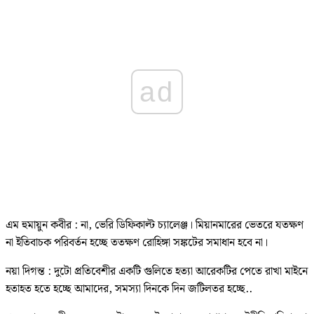
ad
এম হুমায়ুন কবীর : না, ভেরি ডিফিকাল্ট চ্যালেঞ্জ। মিয়ানমারের ভেতরে যতক্ষণ
না ইতিবাচক পরিবর্তন হচ্ছে ততক্ষণ রোহিঙ্গা সঙ্কটের সমাধান হবে না।
নয়া দিগন্ত : দুটো প্রতিবেশীর একটি গুলিতে হত্যা আরেকটির পেতে রাখা মাইনে
হতাহত হতে হচ্ছে আমাদের, সমস্যা দিনকে দিন জটিলতর হচ্ছে..