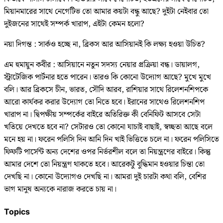
মিয়ানমারের সাথে নেগেটিভ তো আমার কয়টা বন্ধু আছে? দুইটা নেইবার তো
দুইজনের সাথেই সম্পর্ক খারাপ, এইটা কেমন হলো?
নয়া দিগন্ত : সার্কও হচ্ছে না, ব্রিকস আর আসিয়ানই কি লক্ষ্য হওয়া উচিত?
এম হুমায়ুন কবীর : আসিয়ানে নতুন সদস্য নেয়ার প্রক্রিয়া বন্ধ। ডায়ালগ,
স্ট্রাটেজিক পার্টনার হতে পারেন। তারও কি কোনো উদ্যোগ আছে? মুখে মুখে
বলি। আর ব্রিকসে চীন, ভারত, সৌদি আরব, রাশিয়ার সাথে রিলেশনশিপকে
আরো কার্যকর করার উদ্যোগ তো নিতে হবে। ইরানের সাথেও রিলেশনশিপ
খারাপ না। দ্বিপক্ষীয় সম্পর্কের বাইরে অতিরিক্ত কী বেনিফিট আসবে সেটা
খতিয়ে দেখতে হবে না? সেটারও তো কোনো যাচাই বাছাই, স্বচ্ছতা আছে বলে
মনে হয় না। ফরেন পলিসি দিন আনি দিন খাই ভিত্তিতে চলে না। ফরেন পলিসিতে
ফিফটি পার্সেন্ট অন্য দেশের ওপর নির্ভরশীল বলে তা নিয়ন্ত্রণের বাইরে। কিন্তু
আমার দেশে তো নিয়ন্ত্রণ থাকতে হবে। আরেকটু বুদ্ধিমান হওয়ার চিন্তা তো
দেখছি না। কোনো উদ্যোগও দেখছি না। আমরা দুই চারটা কথা বলি, বেশির
ভাগ মানুষ অন্যকে নারাজ করতে চায় না।
Topics