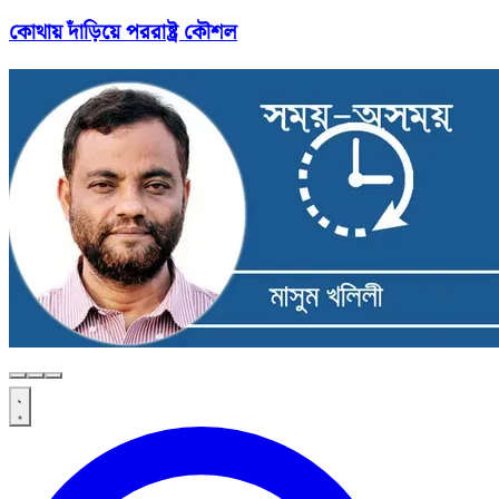
কোথায় দাঁড়িয়ে পররাষ্ট্র কৌশল