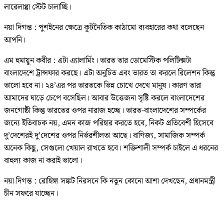
লারেলাপ্পা স্টেট চালাচ্ছি।
নয়া দিগন্ত : পুশইনের ক্ষেত্রে কূটনৈতিক কাঠামো ব্যবহারের কথা বলেছেন
আপনি।
এম হুমায়ুন কবীর : এটা এ্যালার্মিং। ভারত তার ডোমেস্টিক পলিটিক্সটা
বাংলাদেশে ট্রান্সফার করছে। এটা অনুচিত এবং ভারত তা করলে রিলেশন কিন্তু
ভালো হবে না। ২৪’এর পর ভারতকে ভিন্ন চোখে দেখে মানুষ। কারণ তারা
আমাদের ঘাড়ে চেপে বসেছিল। আবার উত্তেজনা সৃষ্টি করলে বাংলাদেশের
জনগোষ্ঠী কিন্তু ভারতের ওপর নারাজ হচ্ছে। ভারত-বাংলাদেশের সম্পর্কের
জন্যে ইতিবাচক নয়, এমন কাজ পরিহার করতে হবে, নিকট প্রতিবেশী হিসেবে
দু’দেশেরই দু’দেশের ওপর নির্ভরশীলতা আছে। বাণিজ্য, সামাজিক সম্পর্ক
অনেক কিছু, সেগুলো খেয়াল রাখতে হবে। শক্তিশালী সম্পর্ক চাইলে এ ধরনের
বাহুল্য কাজ না করাই ভালো।
নয়া দিগন্ত : রোহিঙ্গা সঙ্কট নিরসনে কি নতুন কোনো আশা দেখছেন, প্রধানমন্ত্রী
চীন সফরে যাচ্ছেন।