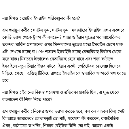
নয়া দিগন্ত : গ্রেটার ইসরাইল পরিকল্পনার কী হবে?
এম হুমায়ুন কবীর : দ্যাটস ডুম, দ্যাটস ডুম। মধ্যপ্রাচ্যে ইসরাইল এখন একঘরে।
জেডি ভ্যান্স থেকে ট্রাম্প কী বলছেন? গাজা ও ইরান যুদ্ধের পর আমেরিকার
তরুণরা মার্কিন প্রশাসনের ওপর সিন্দাবাদের ভুতের মতো ইসরাইল চেপে থাক
এটা দেখতে চাচ্ছে না। ৫৮ শতাংশ ইসরাইলি চাচ্ছে নেতানিয়াহু নির্বাচন থেকে
সরে যাক। নির্বাচনে দাঁড়ালেও নেতানিয়াহু হেরে যাবে এবং শঙ্কা কাটাতে
ইসরাইলে নতুন চিন্তার উদ্ভব ঘটবে। ইরান একটা ভেরিটেবল চ্যালেঞ্জ হিসেবে
দাঁড়িয়ে গেছে। অস্তিত্ব টিকিয়ে রাখতে ইসরাইলকে স্বাভাবিক সম্পর্কে পথ ধরতে
হবে।
নয়া দিগন্ত : ইরানের নিজস্ব গবেষণা ও প্রতিরক্ষা প্রস্তুতি ছিল, এ যুদ্ধ থেকে
বাংলাদেশ কী শিক্ষা নিতে পারে?
এম হুমায়ুন কবীর : নিজের ওপর ভরসা করতে হবে, বল বল বাহুবল কিন্তু সেটা
কি আছে আমাদের? লেখাপড়াই তো নাই, গবেষণা কী করবেন, রাজনৈতিক
ঐক্য, কাঠামোগত শক্তি, শিক্ষার বেইসিক ভিত্তি তো নাই। আমরা একটা