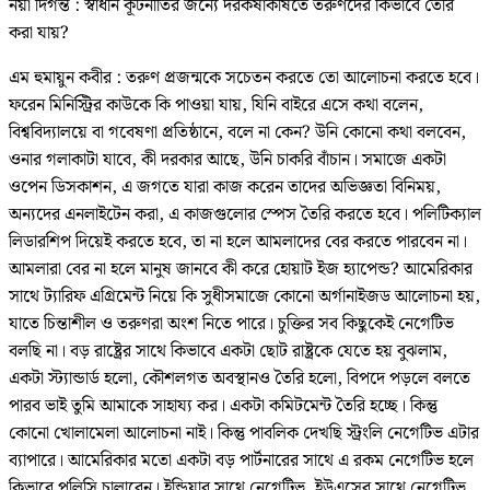
নয়া দিগন্ত : স্বাধীন কূটনীতির জন্যে দরকষাকষিতে তরুণদের কিভাবে তৈরি
করা যায়?
এম হুমায়ুন কবীর : তরুণ প্রজন্মকে সচেতন করতে তো আলোচনা করতে হবে।
ফরেন মিনিস্ট্রির কাউকে কি পাওয়া যায়, যিনি বাইরে এসে কথা বলেন,
বিশ্ববিদ্যালয়ে বা গবেষণা প্রতিষ্ঠানে, বলে না কেন? উনি কোনো কথা বলবেন,
ওনার গলাকাটা যাবে, কী দরকার আছে, উনি চাকরি বাঁচান। সমাজে একটা
ওপেন ডিসকাশন, এ জগতে যারা কাজ করেন তাদের অভিজ্ঞতা বিনিময়,
অন্যদের এনলাইটেন করা, এ কাজগুলোর স্পেস তৈরি করতে হবে। পলিটিক্যাল
লিডারশিপ দিয়েই করতে হবে, তা না হলে আমলাদের বের করতে পারবেন না।
আমলারা বের না হলে মানুষ জানবে কী করে হোয়াট ইজ হ্যাপেন্ড? আমেরিকার
সাথে ট্যারিফ এগ্রিমেন্ট নিয়ে কি সুধীসমাজে কোনো অর্গানাইজড আলোচনা হয়,
যাতে চিন্তাশীল ও তরুণরা অংশ নিতে পারে। চুক্তির সব কিছুকেই নেগেটিভ
বলছি না। বড় রাষ্ট্রের সাথে কিভাবে একটা ছোট রাষ্ট্রকে যেতে হয় বুঝলাম,
একটা স্ট্যান্ডার্ড হলো, কৌশলগত অবস্থানও তৈরি হলো, বিপদে পড়লে বলতে
পারব ভাই তুমি আমাকে সাহায্য কর। একটা কমিটমেন্ট তৈরি হচ্ছে। কিন্তু
কোনো খোলামেলা আলোচনা নাই। কিন্তু পাবলিক দেখছি স্ট্রংলি নেগেটিভ এটার
ব্যাপারে। আমেরিকার মতো একটা বড় পার্টনারের সাথে এ রকম নেগেটিভ হলে
কিভাবে পলিসি চালাবেন। ইন্ডিয়ার সাথে নেগেটিভ, ইউএসের সাথে নেগেটিভ,