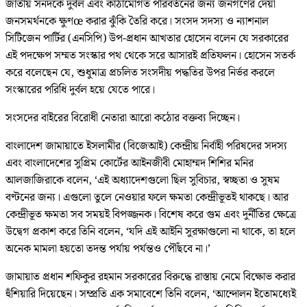
জাতীয় সনদকে দুর্বল এবং কাঠামোগত পরিবর্তনের জন্য জনগণের দেয়া
জনসমর্থনকে ক্ষুণœ করার ঝুঁকি তৈরি করে। সংসদ সদস্য ও ন্যাশনাল
সিটিজেন পার্টির (এনসিপি) উপ-প্রধান আখতার হোসেন বলেন যে সরকারের
এই পদক্ষেপ সম্মত সংস্কার পথ থেকে সরে আসারই প্রতিফলন। হোসেন সতর্ক
করে বলেছেন যে, শুধুমাত্র প্রচলিত সংসদীয় পদ্ধতির উপর নির্ভর করলে
সংস্কারের পরিধি দুর্বল হয়ে যেতে পারে।
সংসদের বাইরের বিরোধী নেতারা আরো কঠোর বক্তব্য দিচ্ছেন।
বাংলাদেশ জামায়াতে ইসলামীর (বিজেআই) কেন্দ্রীয় নির্বাহী পরিষদের সদস্য
এবং বাংলাদেশের সুপ্রিম কোর্টের আইনজীবী মোহাম্মদ শিশির মনির
আলজাজিরাকে বলেন, ‘এই অধ্যাদেশগুলো ছিল সুবিচার, স্বচ্ছতা ও সুষম
বণ্টনের জন্য। এগুলো তুলে নেওয়ার ফলে ক্ষমতা কেন্দ্রীভূতই থাকছে। আর
কেন্দ্রীভূত ক্ষমতা সব সময়ই বিপজ্জনক। বিশেষ করে গুম এবং দুর্নীতির ক্ষেত্রে
উদ্বেগ প্রকাশ করে তিনি বলেন, ‘যদি এই আইনি সুরক্ষাগুলো না থাকে, তা হলে
অনেক মামলা হয়তো তদন্ত পর্যায় পর্যন্তও পৌঁছবে না।’
জামায়াত প্রধান শফিকুর রহমান সরকারের বিরুদ্ধে রাস্তায় নেমে বিক্ষোভ করার
হুঁশিয়ারি দিয়েছেন। সম্প্রতি এক সমাবেশে তিনি বলেন, ‘আন্দোলন ইতোমধ্যেই