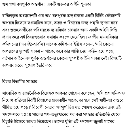
গুম তথা বলপূর্বক অন্তর্ধান : একটি গুরুতর আইনি শূন্যতা
বাতিলকৃত অধ্যাদেশটি গুম তথা বলপূর্বক অন্তর্ধানকে একটি নির্দিষ্ট ফৌজদারি
অপরাধ হিসেবে সংজ্ঞায়িত করে, তদন্ত ও বিচারের জন্য পদ্ধতি স্থাপন করে
এবং ভুক্তভোগীদের পরিবারকে ন্যায়বিচার চাওয়ার জন্য একটি আইনি ভিত্তি
প্রদান করে এই বিষয়গুলোর সমাধান করতে চেয়েছিল। জাতীয় মানবাধিকার
কমিশনের (এনএইচআরসি) সাবেক কমিশনার ইদ্রিস বলেন, ‘যদি কোনো
অপরাধের সুস্পষ্ট সংজ্ঞা না থাকে, তবে তার শাস্তি দেয়া কঠিন হয়ে পড়ে,
বর্তমান আইনে বলপূর্বক অন্তর্ধানের কোনো সুস্পষ্ট আইনি সংজ্ঞা নেই। বিষয়টি
অপব্যবহারের সুযোগ তৈরি করে।’
বিচার বিভাগীয় সংস্কার
সাংবাদিক ও রাজনৈতিক বিশ্লেষক আকবর হোসেন বলেছেন, ‘যদি প্রশাসনিক ও
নিয়োগ প্রক্রিয়া নির্বাহী বিভাগের প্রভাবাধীন থাকে, তা হলে সেই স্বাধীনতা বাস্তবে
সীমিত হয়ে পড়ে।’ বিরোধী নেতারা সম্পূর্ণ ভিন্ন মত পোষণ করেছেন এবং এই
পদক্ষেপকে ২০২৪ সালের গণ-অভ্যুত্থানের পর করা সংস্কার প্রতিশ্রুতি থেকে
বিচ্যুতি হিসেবে আখ্যা দিয়েছেন। তাদের যুক্তি এই পদক্ষেপ জুলাই মাসের