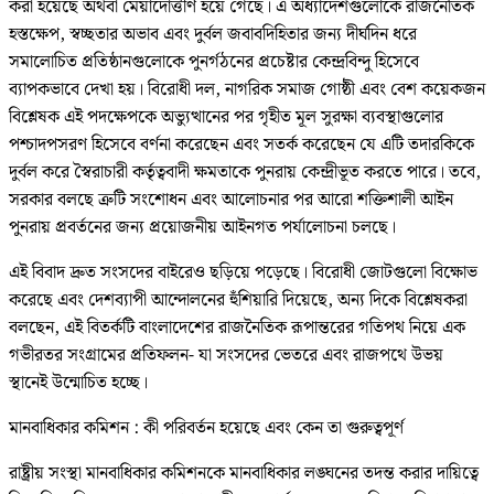
করা হয়েছে অথবা মেয়াদোত্তীর্ণ হয়ে গেছে। এ অধ্যাদেশগুলোকে রাজনৈতিক
হস্তক্ষেপ, স্বচ্ছতার অভাব এবং দুর্বল জবাবদিহিতার জন্য দীর্ঘদিন ধরে
সমালোচিত প্রতিষ্ঠানগুলোকে পুনর্গঠনের প্রচেষ্টার কেন্দ্রবিন্দু হিসেবে
ব্যাপকভাবে দেখা হয়। বিরোধী দল, নাগরিক সমাজ গোষ্ঠী এবং বেশ কয়েকজন
বিশ্লেষক এই পদক্ষেপকে অভ্যুত্থানের পর গৃহীত মূল সুরক্ষা ব্যবস্থাগুলোর
পশ্চাদপসরণ হিসেবে বর্ণনা করেছেন এবং সতর্ক করেছেন যে এটি তদারকিকে
দুর্বল করে স্বৈরাচারী কর্তৃত্ববাদী ক্ষমতাকে পুনরায় কেন্দ্রীভূত করতে পারে। তবে,
সরকার বলছে ত্রুটি সংশোধন এবং আলোচনার পর আরো শক্তিশালী আইন
পুনরায় প্রবর্তনের জন্য প্রয়োজনীয় আইনগত পর্যালোচনা চলছে।
এই বিবাদ দ্রুত সংসদের বাইরেও ছড়িয়ে পড়েছে। বিরোধী জোটগুলো বিক্ষোভ
করেছে এবং দেশব্যাপী আন্দোলনের হুঁশিয়ারি দিয়েছে, অন্য দিকে বিশ্লেষকরা
বলছেন, এই বিতর্কটি বাংলাদেশের রাজনৈতিক রূপান্তরের গতিপথ নিয়ে এক
গভীরতর সংগ্রামের প্রতিফলন- যা সংসদের ভেতরে এবং রাজপথে উভয়
স্থানেই উন্মোচিত হচ্ছে।
মানবাধিকার কমিশন : কী পরিবর্তন হয়েছে এবং কেন তা গুরুত্বপূর্ণ
রাষ্ট্রীয় সংস্থা মানবাধিকার কমিশনকে মানবাধিকার লঙ্ঘনের তদন্ত করার দায়িত্বে