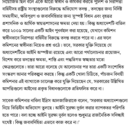
নিয়োজিত ছিল বলে একে আরো স্বাধীন ও কার্যকর করতে পুলিশ ও নিরাপত্তা
বাহিনীসহ রাষ্ট্রীয় সংস্থাগুলোর বিরুদ্ধে অভিযোগ তদন্ত , তদন্তের জন্য নির্দিষ্ট
সময়সীমা, ক্ষতিপূরণ ও জবাবদিহিতার জন্য সুস্পষ্ট বিধান এবং বৃহত্তর
প্রশাসনিক ও আর্থিক স্বায়ত্তশাসনের ক্ষমতা দেয়া হয়। কিন্তু অধ্যাদেশটি বাতিল
করে ২০০৯ সালের একটি আইন পুনর্বহাল করা হয়েছে, যেখানে কমিশন
স্বাধীনভাবে নিরাপত্তা বাহিনীর বিরুদ্ধে তদন্ত করতে পারে না। এর ফলে
কমিশনের স্বাধীনতা নিয়েও প্রশ্ন ওঠে। তবে, সরকার যুক্তি দিয়েছে যে
অধ্যাদেশটিতে আইনি অস্পষ্টতা রয়েছে এবং আরো পর্যালোচনার প্রয়োজন,
বিশেষ করে তদন্তের ক্ষমতা, শাস্তি এবং পদ্ধতিগত স্বচ্ছতার মতো
ক্ষেত্রগুলোতে। তারা আরো বলেছে যে আলোচনার পর তারা একটি সংশোধিত
সংস্করণ আনার পরিকল্পনা করছে। কিন্তু একটি খোলা চিঠিতে, পাঁচজন বিদায়ী
কমিশনার এই ব্যাখ্যাকে চ্যালেঞ্জ করে যুক্তি দিয়েছেন যে, সরকারের উল্লিখিত
আপত্তিগুলো আইনের প্রকৃত বিধানগুলোকে প্রতিফলিত করে না।
সাবেক কমিশনার নাবিলা ইদ্রিস আলজাজিরাকে বলেন, ‘সরকার অধ্যাদেশগুলো
নিয়ে ভিত্তিহীন অভিযোগ তুলছে। আইনি সুরক্ষা দুর্বল করার ব্যাপকতর পরিণতি
হতে পারে। বলা হচ্ছে আইনি সুরক্ষা দুর্বল হলেও শুধুমাত্র রাজনৈতিক সদিচ্ছাই
যথেষ্ট। কিন্তু জবাবদিহিতা এভাবে কাজ করে না।’