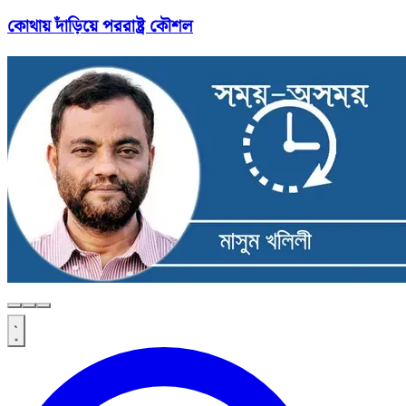
কোথায় দাঁড়িয়ে পররাষ্ট্র কৌশল