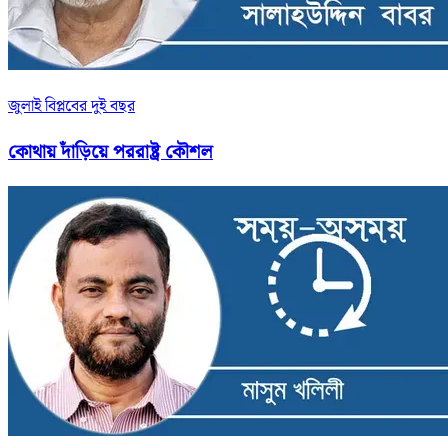
জুলাই বিপ্লবের দুই বছর
কোথায় দাঁড়িয়ে পররাষ্ট্র কৌশল