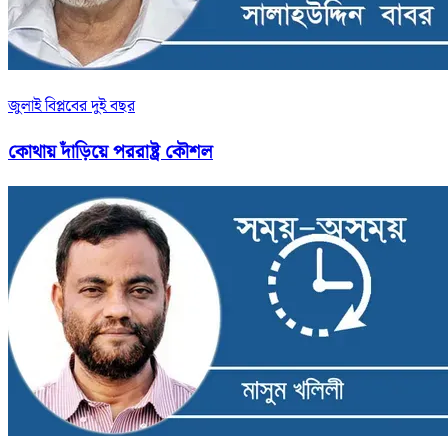
জুলাই বিপ্লবের দুই বছর
কোথায় দাঁড়িয়ে পররাষ্ট্র কৌশল