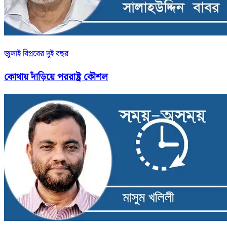
জুলাই বিপ্লবের দুই বছর
কোথায় দাঁড়িয়ে পররাষ্ট্র কৌশল