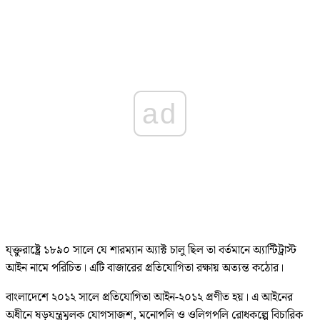
ad
য্ক্তুরাষ্ট্রে ১৮৯০ সালে যে শারম্যান অ্যাক্ট চালু ছিল তা বর্তমানে অ্যান্টিট্রাস্ট
আইন নামে পরিচিত। এটি বাজারের প্রতিযোগিতা রক্ষায় অত্যন্ত কঠোর।
বাংলাদেশে ২০১২ সালে প্রতিযোগিতা আইন-২০১২ প্রণীত হয়। এ আইনের
অধীনে ষড়যন্ত্রমূলক যোগসাজশ, মনোপলি ও ওলিগপলি রোধকল্পে বিচারিক