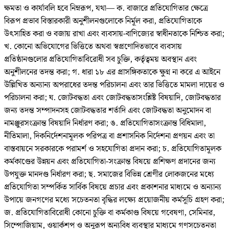
ক্ষমতা ও কার্যাবলি হবে নিম্নরূপ, যথা— ক. বাজারে প্রতিযোগিতার ক্ষেত্রে
বিরূপ প্রভাব বিস্তারকারী অনুশীলনগুলোকে নির্মূল করা, প্রতিযোগিতাকে
উৎসাহিত করা ও বজায় রাখা এবং ব্যবসায়-বাণিজ্যের স্বাধীনতাকে নিশ্চিত করা;
খ. কোনো অভিযোগের ভিত্তিতে অথবা স্বপ্রণোদিতভাবে ব্যবসায়
প্রতিষ্ঠানগুলোর প্রতিযোগিতাবিরোধী সব চুক্তি, কর্তৃত্বময় অবস্থান এবং
অনুশীলনের তদন্ত করা; গ. ধারা ১৮ এর প্রাসঙ্গিকতাকে ক্ষুণ্ন না করে এ আইনে
উল্লিখিত অন্যান্য অপরাধের তদন্ত পরিচালনা এবং তার ভিত্তিতে মামলা দায়ের ও
পরিচালনা করা; ঘ. জোটবদ্ধতা এবং জোটবদ্ধতাসংশ্লিষ্ট বিষয়াদি, জোটবদ্ধতার
জন্য তদন্ত সম্পাদনসহ জোটবদ্ধতার শর্তাদি এবং জোটবদ্ধতা অনুমোদন বা
নামঞ্জুরসংক্রান্ত বিষয়াদি নির্ধারণ করা; ঙ. প্রতিযোগিতাসংক্রান্ত বিধিমালা,
নীতিমালা, দিকনির্দেশনামূলক পরিপত্র বা প্রশাসনিক নির্দেশনা প্রণয়ন এবং তা
বাস্তবায়নে সরকারকে পরামর্শ ও সহযোগিতা প্রদান করা; চ. প্রতিযোগিতামূলক
কর্মকাণ্ডের উন্নয়ন এবং প্রতিযোগিতা-সংক্রান্ত বিষয়ে প্রশিক্ষণ প্রদানের জন্য
উপযুক্ত মানদণ্ড নির্ধারণ করা; ছ. সমাজের বিভিন্ন শ্রেণীর লোকজনের মধ্যে
প্রতিযোগিতা সম্পর্কিত সার্বিক বিষয়ে প্রচার এবং প্রকাশনার মাধ্যমে ও অন্যান্য
উপায়ে জনগণের মধ্যে সচেতনতা বৃদ্ধির লক্ষ্যে প্রয়োজনীয় কর্মসূচি গ্রহণ করা;
জ. প্রতিযোগিতাবিরোধী কোনো চুক্তি বা কর্মকাণ্ড বিষয়ে গবেষণা, সেমিনার,
সিম্পোজিয়াম, ওয়ার্কশপ ও অনুরূপ অন্যবিধ ব্যবস্থার মাধ্যমে গণসচেতনতা