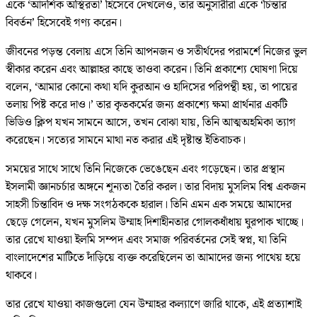
একে ‘আদর্শিক অস্থিরতা’ হিসেবে দেখলেও, তার অনুসারীরা একে ‘চিন্তার
বিবর্তন’ হিসেবেই গণ্য করেন।
জীবনের পড়ন্ত বেলায় এসে তিনি আপনজন ও সতীর্থদের পরামর্শে নিজের ভুল
স্বীকার করেন এবং আল্লাহর কাছে তাওবা করেন। তিনি প্রকাশ্যে ঘোষণা দিয়ে
বলেন, ‘আমার কোনো কথা যদি কুরআন ও হাদিসের পরিপন্থী হয়, তা পায়ের
তলায় পিষ্ট করে দাও।’ তার কৃতকর্মের জন্য প্রকাশ্যে ক্ষমা প্রার্থনার একটি
ভিডিও ক্লিপ যখন সামনে আসে, তখন বোঝা যায়, তিনি আত্মঅহমিকা ত্যাগ
করেছেন। সত্যের সামনে মাথা নত করার এই দৃষ্টান্ত ইতিবাচক।
সময়ের সাথে সাথে তিনি নিজেকে ভেঙেছেন এবং গড়েছেন। তার প্রস্থান
ইসলামী জ্ঞানচর্চার অঙ্গনে শূন্যতা তৈরি করল। তার বিদায় মুসলিম বিশ্ব একজন
সাহসী চিন্তাবিদ ও দক্ষ সংগঠককে হারাল। তিনি এমন এক সময়ে আমাদের
ছেড়ে গেলেন, যখন মুসলিম উম্মাহ দিশাহীনতার গোলকধাঁধায় ঘুরপাক খাচ্ছে।
তার রেখে যাওয়া ইলমি সম্পদ এবং সমাজ পরিবর্তনের সেই স্বপ্ন, যা তিনি
বাংলাদেশের মাটিতে দাঁড়িয়ে ব্যক্ত করেছিলেন তা আমাদের জন্য পাথেয় হয়ে
থাকবে।
তার রেখে যাওয়া কাজগুলো যেন উম্মাহর কল্যাণে জারি থাকে, এই প্রত্যাশাই