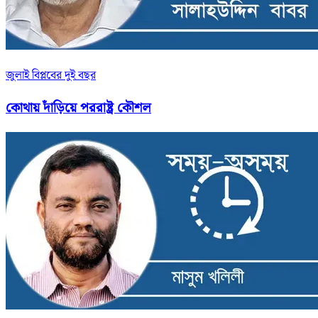
জুলাই বিপ্লবের দুই বছর
কোথায় দাঁড়িয়ে পররাষ্ট্র কৌশল