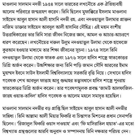
মাওলানা সালমান নদভী ১৯৫৪ সালে ভারতের লখনৌতে এক ঐতিহ্যবাহী
আলেম পরিবারে জন্মগ্রহণ করেন। তিনি ছিলেন মুফাক্কিরে ইসলাম মাওলানা
সাইয়েদ আবুল হাসান আলী হাসানি নদভী রহ. এবং নদওয়াতুল উলামার প্রাক্তন
নাজিম ডাক্তার সাইয়েদ আবদুল আলী হাসানির দৌহিত্র। এই মহান বংশীয়
উত্তরাধিকারের ভার তিনি সারা জীবন নিজের জ্ঞান, আমল ও আচার-আচরণে
ধারণ করেছেন। লখনৌয়ের দারুল উলুম নদওয়াতুল উলামা থেকে হাফেজে
কুরআন হওয়ার মাধ্যমে তার শিক্ষা জীবনের সূচনা। ১৯৭৪ সালে তিনি
নদওয়াতুল উলামা থেকে স্নাতক এবং ১৯৭৬ সালে হাদিস শাস্ত্রে স্নাতকোত্তর
ডিগ্রি অর্জন করেন। উচ্চশিক্ষার জন্য তিনি পাড়ি জমান সৌদি আরবের ইমাম
মুহাম্মদ ইবনে সাউদ ইসলামী বিশ্ববিদ্যালয়ে সরকারি বৃত্তি নিয়ে। সেখানে হাদিস
গবেষক শেখ আবদুল ফাত্তাহ আবু গুদ্দাহর তত্ত্বাবধানে হাদিস শাস্ত্রে পুনরায়
স্নাতকোত্তর ডিগ্রি অর্জন করেন। তার গবেষণামূলক প্রবন্ধ ‘জামউ আলফাজিল-
জারহ ওয়াত-তাদিল’ হাদিস গবেষক ও আলেম মহলে সমাদৃত হয়েছিল।
মাওলানা সালমান নদভীর বড় প্রাপ্তি ছিল সাইয়েদ আবুল হাসান আলী নদভীর
সান্নিধ্য। তিনি আল্লামা আলী মিয়ার ফিকরি বা চিন্তাগত মিশনের প্রধান সেনাপতি
ছিলেন। ‘রিজালুল ফিকরি ওয়াদ দাওয়াহ’ এবং ‘ফি মাসিরাতিল হায়াত’-এর মতো
বিশ্বখ্যাত গ্রন্থগুলোর আরবি অনুবাদ ও সম্পাদনায় তিনি দক্ষতার পরিচয় দেন।