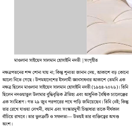
মাওলানা সাইয়েদ সালমান হোসাইনি নদভী
|
সংগৃহীত
নক্ষত্রপতনের শব্দ শোনা যায় না; কিন্তু শূন্যতা জানান দেয়, আকাশে বড় কোনো
আলো নিভে গেছে। উপমহাদেশের ইসলামী জ্ঞানসাধনার আকাশে তেমনি এক
নক্ষত্র ছিলেন মাওলানা সাইয়েদ সালমান হোসাইনি নদভী (১৯৫৪-২০২৬)। তিনি
ছিলেন নদওয়াতুল উলামার বুদ্ধিবৃত্তিক ঐতিহ্য এবং আধুনিক বৈশ্বিক চ্যালেঞ্জের
এক সংমিশ্রণ। গত ২৯ জুন পরপারের পথে পাড়ি জমিয়েছেন। তিনি নেই; কিন্তু
তার রেখে যাওয়া লেখনী, বয়ান এবং সংস্কারমুখী চিন্তাধারা তাকে দীর্ঘকাল
বাঁচিয়ে রাখবে। তার ভুলত্রুটি ও সফলতা— উভয়ই তার ব্যক্তিত্বের অখণ্ড
অংশ।