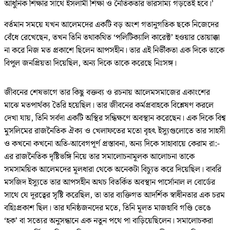
আধুনিক শিক্ষার সাথে ইসলামী শিক্ষা ও নৈতিকতার ভারসাম্য গড়তেই হবে।’
বর্তমান সময়ে যখন আলেমদের একটি বড় অংশ গতানুগতিক ছকে নিজেদের
বেঁধে রেখেছেন, তখন তিনি তথাকথিত ‘পলিটিক্যালি কারেক্ট’ হওয়ার তোয়াক্কা
না করে নিজ মত প্রকাশে ছিলেন আপসহীন। তার এই নির্ভীকতা এক দিকে তাকে
বিপুল জনপ্রিয়তা দিয়েছিল, অন্য দিকে তাকে করেছে নিঃসঙ্গ।
জীবনের শেষভাগে তার কিছু বক্তব্য ও রচনায় আলেমসমাজের একাংশের
মাঝে মতপার্থক্য তৈরি হয়েছিল। তার জীবনের কর্মপ্রবাহকে বিশ্লেষণ করলে
দেখা যায়, তিনি সর্বদা একটি অস্থির সন্ধিক্ষণে অবস্থান করেছেন। এক দিকে বিশ্ব
মুসলিমের রাজনৈতিক ঐক্য ও খেলাফতের মতো বৃহৎ ইস্যুগুলোতে তার সাহসী
ও কখনো কখনো অতি-আবেগপূর্ণ প্রস্তাবনা, অন্য দিকে সাহাবায়ে কেরাম রা:-
এর রাজনৈতিক দৃষ্টিভঙ্গি নিয়ে তার সমালোচনামূলক আলোচনা তাকে
সমসাময়িক আলেমদের মূলধারা থেকে অনেকটা বিচ্যুত করে দিয়েছিল। বাবরি
মসজিদ ইস্যুতে তার আপসহীন অথচ বিতর্কিত অবস্থান পার্সোনাল ল বোর্ডের
সাথে যে দূরত্বের সৃষ্টি করেছিল, তা তার ব্যক্তিগত আদর্শিক স্বাধীনতার এক চরম
বহিঃপ্রকাশ ছিল। তার ঘনিষ্ঠজনদের মতে, তিনি মূলত মাজহাবি গণ্ডি ভেঙে
‘হক’ বা সত্যের অনুসন্ধানে এক নতুন পথে পা বাড়িয়েছিলেন। সমালোচকরা