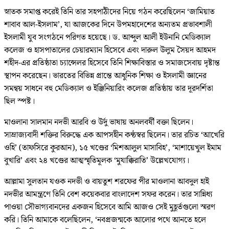
স্নাতক সমাপ্ত করেই তিনি তার সহপাঠীদের নিয়ে গঠন করেছিলেন ‘জামিয়াত
শাবাব আল-ইসলাম’, যা আজকের দিনে উপমহাদেশের অন্যতম প্রভাবশালী
ইসলামী যুব সংগঠনে পরিণত হয়েছে। ড. আব্দুল আলী ইউনানি মেডিক্যাল
কলেজ ও হাসপাতালের চেয়ারম্যান হিসেবে এবং দারুল উলুম সৈয়দ আহমদ
শহীদ-এর প্রতিষ্ঠাতা চ্যান্সেলর হিসেবে তিনি শিক্ষাবিস্তার ও সমাজসেবায় দৃষ্টান্ত
স্থাপন করেছেন। ভারতের বিভিন্ন প্রান্তে আধুনিক শিক্ষা ও ইসলামী জ্ঞানের
সমন্বয় সাধনে বহু মেডিক্যাল ও ইঞ্জিনিয়ারিং কলেজ প্রতিষ্ঠায় তার দূরদর্শিতা
ছিল স্পষ্ট।
মাওলানা সালমান নদভী আরবি ও উর্দু ভাষায় অনলবর্ষী বক্তা ছিলেন।
সাম্রাজ্যবাদী শক্তির বিরুদ্ধে এক আপসহীন কণ্ঠস্বর ছিলেন। তার রচিত ‘আখেরি
ওহি’ (তাফসিরে কুরআন), ১৫ খণ্ডের ‘মিশআলুল মাসাবিহ’, ‘মাশায়েখুল ইমাম
বুখারি’ এবং ২৪ খণ্ডের আত্মস্মৃতিমূলক ‘মুযাক্কিরাতি’ উল্লেখযোগ্য।
আল্লামা সুলতান যওক নদভী ও বায়তুশ শরফের পীর মাওলানা আবদুল হাই
নদভীর আমন্ত্রণে তিনি বেশ কয়েকবার বাংলাদেশ সফর করেন। তার সান্নিধ্য
পাওয়া সৌভাগ্যবানদের একজন হিসেবে আমি আজও সেই মুহূর্তগুলো স্মরণ
করি। তিনি আমাকে বলেছিলেন, ‘নবপ্রজন্মকে আলোর পথে আনতে হলে