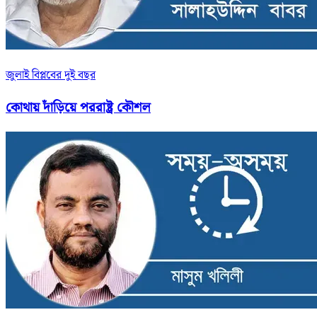
জুলাই বিপ্লবের দুই বছর
কোথায় দাঁড়িয়ে পররাষ্ট্র কৌশল