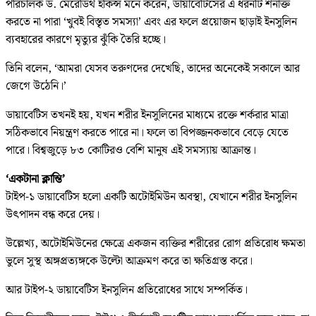
পরিচালক ড. মেরেডিথ হকিন্স মনে করেন, ডায়াবেটিসের এ ধরনটি শনাক্ত
করতে না পারা ‘খুবই বিস্তৃত সমস্যা’ এবং এর ফলে প্রয়োজন ছাড়াই ইনসুলিন
ব্যবহারের কারণে মৃত্যুর ঝুঁকি তৈরি হচ্ছে।
তিনি বলেন, ‘আমরা যেসব তরুণদের দেখেছি, তাদের অনেকেই সকালে আর
জেগে উঠেনি।’
ডায়াবেটিস তখনই হয়, যখন শরীর ইনসুলিনের মাধ্যমে রক্তে শর্করার মাত্রা
সঠিকভাবে নিয়ন্ত্রণ করতে পারে না। ফলে তা বিপজ্জনকভাবে বেড়ে যেতে
পারে। বিশ্বজুড়ে ৮৩ কোটিরও বেশি মানুষ এই সমস্যায় আক্রান্ত।
‘একটানা ক্লান্তি’
টাইপ-১ ডায়াবেটিস হলো একটি অটোইমিউন অবস্থা, যেখানে শরীর ইনসুলিন
উৎপাদন বন্ধ করে দেয়।
উল্লেখ্য, অটোইমিউনের ক্ষেত্রে একজন ব্যক্তির শরীরের রোগ প্রতিরোধ ক্ষমতা
ভুলে সুস্থ অঙ্গপ্রত্যঙ্গকে উল্টো আক্রমণ করে তা ক্ষতিগ্রস্ত করে।
আর টাইপ-২ ডায়াবেটিস ইনসুলিন প্রতিরোধের সাথে সম্পর্কিত।