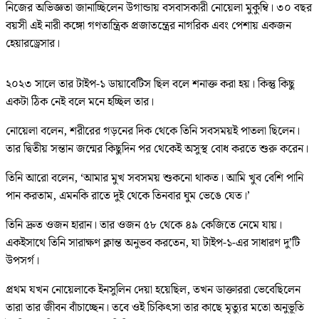
নিজের অভিজ্ঞতা জানাচ্ছিলেন উগান্ডায় বসবাসকারী নোয়েলা মুকুম্বি। ৩০ বছর
বয়সী এই নারী কঙ্গো গণতান্ত্রিক প্রজাতন্ত্রের নাগরিক এবং পেশায় একজন
হেয়ারড্রেসার।
২০২৩ সালে তার টাইপ-১ ডায়াবেটিস ছিল বলে শনাক্ত করা হয়। কিন্তু কিছু
একটা ঠিক নেই বলে মনে হচ্ছিল তার।
নোয়েলা বলেন, শরীরের গড়নের দিক থেকে তিনি সবসময়ই পাতলা ছিলেন।
তার দ্বিতীয় সন্তান জন্মের কিছুদিন পর থেকেই অসুস্থ বোধ করতে শুরু করেন।
তিনি আরো বলেন, ‘আমার মুখ সবসময় শুকনো থাকত। আমি খুব বেশি পানি
পান করতাম, এমনকি রাতে দুই থেকে তিনবার ঘুম ভেঙে যেত।’
তিনি দ্রুত ওজন হারান। তার ওজন ৫৮ থেকে ৪৯ কেজিতে নেমে যায়।
একইসাথে তিনি সারাক্ষণ ক্লান্ত অনুভব করতেন, যা টাইপ-১-এর সাধারণ দু’টি
উপসর্গ।
প্রথম যখন নোয়েলাকে ইনসুলিন দেয়া হয়েছিল, তখন ডাক্তাররা ভেবেছিলেন
তারা তার জীবন বাঁচাচ্ছেন। তবে ওই চিকিৎসা তার কাছে মৃত্যুর মতো অনুভূতি