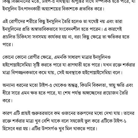
কিন্তু বিজ্ঞানীদের মতে, টাইপ-৫ দীর্ঘস্থায়ী অপুষ্টির সাথে সম্পর্কিত হতে পারে, যা
ইনসুলিন উৎপাদনকারী অগ্ন্যাশয়ের বিকাশকে প্রভাবিত করে।
এই রোগীদের শরীরে কিছু ইনসুলিন তৈরি হলেও তা যথেষ্ট নয় এবং তারা
ইনসুলিনের প্রতি অস্বাভাবিকভাবে সংবেদনশীল হতে পারেন। এ কারণেই
প্রচলিত চিকিৎসা সবসময় কার্যকর হয় না, বরং কিছু ক্ষেত্রে তা ক্ষতিকর হতে
পারে।
কোনো কোনো রোগীর ক্ষেত্রে, এমনকি সাধারণ মাত্রার ইনসুলিনও
হাইপোগ্লাইসেমিয়া সৃষ্টি করতে পারে যা প্রাণঘাতী হতে পারে। যখন রক্তে শর্করার
মাত্রা বিপজ্জনকভাবে কমে যায়, সেই অবস্থাকে হাইপোগ্লাইসেমিয়া বলে।
অন্যান্য ধরনের মতো টাইপ-৫ থেকেও অন্ধত্ব, কিডনি বিকলতা, স্নায়ু ক্ষতি এবং
ধীরে সারে এমন ক্ষত হতে পারে, যা শেষ পর্যন্ত অঙ্গচ্ছেদের প্রয়োজন তৈরি
করে।
কারণ এটি প্রায়ই গুরুতরভাবে কম ওজনের তরুণদের মধ্যে দেখা যায়। তাদের
রক্তে শর্করার মাত্রা খুব বেশি থাকে বলে সহজেই ভুল করে এটিকে টাইপ-১
হিসেবে ধরা হয়। এটির উপসর্গও খুব মিল থাকতে পারে।