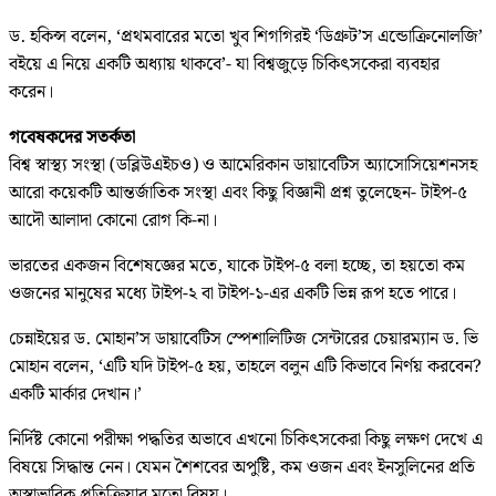
ড. হকিন্স বলেন, ‘প্রথমবারের মতো খুব শিগগিরই ‘ডিগ্রুট’স এন্ডোক্রিনোলজি’
বইয়ে এ নিয়ে একটি অধ্যায় থাকবে’- যা বিশ্বজুড়ে চিকিৎসকেরা ব্যবহার
করেন।
গবেষকদের সতর্কতা
বিশ্ব স্বাস্থ্য সংস্থা (ডব্লিউএইচও) ও আমেরিকান ডায়াবেটিস অ্যাসোসিয়েশনসহ
আরো কয়েকটি আন্তর্জাতিক সংস্থা এবং কিছু বিজ্ঞানী প্রশ্ন তুলেছেন- টাইপ-৫
আদৌ আলাদা কোনো রোগ কি-না।
ভারতের একজন বিশেষজ্ঞের মতে, যাকে টাইপ-৫ বলা হচ্ছে, তা হয়তো কম
ওজনের মানুষের মধ্যে টাইপ-২ বা টাইপ-১-এর একটি ভিন্ন রূপ হতে পারে।
চেন্নাইয়ের ড. মোহান’স ডায়াবেটিস স্পেশালিটিজ সেন্টারের চেয়ারম্যান ড. ভি
মোহান বলেন, ‘এটি যদি টাইপ-৫ হয়, তাহলে বলুন এটি কিভাবে নির্ণয় করবেন?
একটি মার্কার দেখান।’
নির্দিষ্ট কোনো পরীক্ষা পদ্ধতির অভাবে এখনো চিকিৎসকেরা কিছু লক্ষণ দেখে এ
বিষয়ে সিদ্ধান্ত নেন। যেমন শৈশবের অপুষ্টি, কম ওজন এবং ইনসুলিনের প্রতি
অস্বাভাবিক প্রতিক্রিয়ার মতো বিষয়।