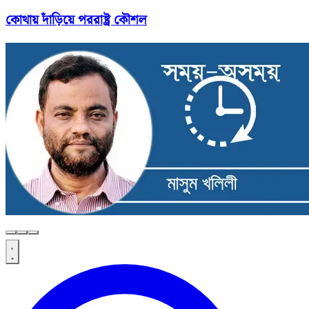
কোথায় দাঁড়িয়ে পররাষ্ট্র কৌশল