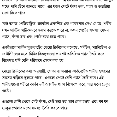
পৌঁছায়। সেখানে ফার্মেন্টেশন প্রক্রিয়া সম্পন্ন হয় এবং এই জাতীয় খাদ্য অন্ত্রের
মধ্যে পানি টেনে আনতে পারে। এর ফলে পেটে ফাঁপা ভাব, গ্যাস ও ডায়রিয়া
দেখা দিতে পারে।
‘কট অ্যান্ড পেডিয়াট্রিক্স’ জার্নালে প্রকাশিত এক গবেষণায় দেখা গেছে, শরীর
যখন সর্বিটল সঠিকভাবে হজম করতে পারে না, তখন পেটের সমস্যা যেমন
গ্যাস, ফাঁপা ভাব এবং পেটে ব্যথা হতে পারে।
একইভাবে মার্কিন যুক্তরাষ্ট্রের মেয়ো ক্লিনিকের বলেছে, সর্বিটল, ম্যানিটোল ও
জাইলিটলের মতো চিনির বিকল্পগুলো প্রায়শই অতিরিক্ত গ্যাস তৈরি করে,
বিশেষত যদি বেশি পরিমাণে সেবন করা হয়।
মেয়ো ক্লিনিকের তথ্য অনুযায়ী, সোডা বা অন্যান্য কার্বনেটেড পানীয় হজমের
সমস্যা বাড়িয়ে তুলতে পারে। এগুলো পেটে বেশি গ্যাস তৈরি করে। এই
পানীয়গুলো শরীরে কার্বন ডাই অক্সাইড গ্যাস নিঃসরণ করে, যার ফলে ঢেকুর
ওঠে।
এগুলো বেশি খেলে পেট ফাঁপা, পেট ভরা ভরা ভাব বোধ হওয়া এবং ঘন ঘন
ঢেকুর তোলার মতো সমস্যা তৈরি করতে পারে।