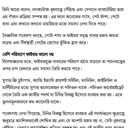
তিনি আরো বলেন, ল্যাকটোজ বৃহদান্ত্রে পৌঁছায় এবং সেখানে ব্যাকটেরিয়া দ্বারা
এর গাঁজন প্রক্রিয়া সম্পন্ন হয়। এর ফলে অনেকের গ্যাস, পেট ফাঁপা, পেটে
ব্যথা এবং কখনো কখনো ডায়রিয়ার মতো সমস্যা দেখা দিতে পারে।
বৈজ্ঞানিক গবেষণা বলছে, গোটা শস্য ও ফাইবার সমৃদ্ধ খাবার হজম ক্ষমতা
বাড়ায় এবং দীর্ঘস্থায়ী পেটের রোগের ঝুঁকিও হ্রাস করে।
বেশি পরিমাণে ফাইবার ভালো নয়
বিশেষজ্ঞদের মতে, ফাইবারযুক্ত খাবারের পরিমাণ হঠাৎ বাড়ালে তা পাচনতন্ত্রের
ওপর চাপ ফেলতে এবং সমস্যা তৈরি করতে পারে।
সুগার-ফ্রি চুইংগাম, ক্যান্ডি ইত্যাদি প্রায়শই সর্বিটল, ম্যানিটল, জাইলিটল ও
মাল্টিটলের মতো সুগার অ্যালকোহল বা পলিওল থাকে। পলিওল কার্বোহাইড্রেট
থেকে তৈরি এক জাতীয় পদার্থ যা চিনির বিকল্প হিসেবে ব্যবহার করা হয়। এতে
তুলনামূলকভাবে কম ক্যালোরি থাকে।
গবেষণায় দেখা গিয়েছে, চিনির বিকল্প হিসেবে ব্যবহৃত এই পদার্থগুলো ক্ষুদ্রান্ত্রে
শুধুমাত্র আংশিকভাবেই শোষিত হয় এবং যে অংশটা হজম হয় না, সেটা বৃহদান্ত্রে