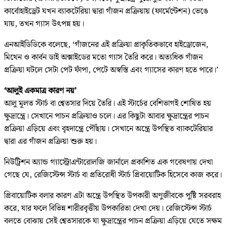
কার্বোহাইড্রেট যখন ব্যাকটেরিয়া দ্বারা গাঁজন প্রক্রিয়ায় (ফার্মেন্টেশন) ভেঙে
যায়, তখন গ্যাস উৎপন্ন হয়।
এনআইডিডিকে বলেছে, ‘গাঁজনের এই প্রক্রিয়া প্রাকৃতিকভাবে হাইড্রোজেন,
মিথেন ও কার্বন ডাই অক্সাইডের মতো গ্যাস তৈরি করে। অত্যধিক গাঁজন
প্রক্রিয়া ঘটলে সেটা পেট ফাঁপা, পেটে অস্বস্তি এবং গ্যাসের কারণ হতে পারে।’
‘আলুই একমাত্র কারণ নয়’
আলু মূলত স্টার্চ বা শ্বেতসার দিয়ে তৈরি। এই স্টার্চের বেশিভাগই শোষিত হয়
ক্ষুদ্রান্ত্রে। সেখানে পাচন প্রক্রিয়াও চলে। এর কিছুটা আবার ক্ষুদ্রান্ত্রের পাচন
প্রক্রিয়া এড়িয়ে এবং বৃহদান্ত্রে পৌঁছায়। সেখানে অন্ত্রে উপস্থিত ব্যাকটেরিয়ার
দ্বারা এর গাঁজন প্রক্রিয়া শুরু হয়।
নিউট্রিশন অ্যান্ড গ্যাস্ট্রোএন্টারোলজি জার্নালে প্রকাশিত এক গবেষণায় দেখা
গেছে যে, রেজিস্টেন্স স্টার্চ বা প্রতিরোধী স্টার্চ প্রিবায়োটিক হিসেবে কাজ করে।
প্রিবায়োটিক বলার কারণ এটা অন্ত্রে উপস্থিত উপকারী অণুজীবকে পুষ্টি সরবরাহ
করে, যার ফলে বিভিন্ন শারীরবৃত্তীয় উপকারিতা দেখা দেয়। রেজিস্টেন্স স্টার্চ
বলতে বোঝায় সেই শ্বেতসারকে যা ক্ষুদ্রান্ত্রের পাচন প্রক্রিয়া এড়িয়ে যেতে সক্ষম