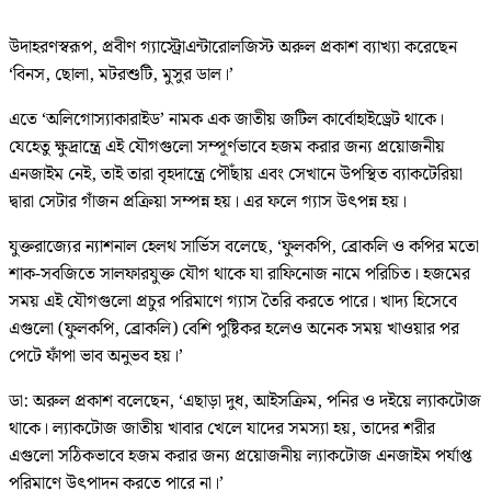
উদাহরণস্বরূপ, প্রবীণ গ্যাস্ট্রোএন্টারোলজিস্ট অরুল প্রকাশ ব্যাখ্যা করেছেন
‘বিনস, ছোলা, মটরশুটি, মুসুর ডাল।’
এতে ‘অলিগোস্যাকারাইড’ নামক এক জাতীয় জটিল কার্বোহাইড্রেট থাকে।
যেহেতু ক্ষুদ্রান্ত্রে এই যৌগগুলো সম্পূর্ণভাবে হজম করার জন্য প্রয়োজনীয়
এনজাইম নেই, তাই তারা বৃহদান্ত্রে পৌঁছায় এবং সেখানে উপস্থিত ব্যাকটেরিয়া
দ্বারা সেটার গাঁজন প্রক্রিয়া সম্পন্ন হয়। এর ফলে গ্যাস উৎপন্ন হয়।
যুক্তরাজ্যের ন্যাশনাল হেলথ সার্ভিস বলেছে, ‘ফুলকপি, ব্রোকলি ও কপির মতো
শাক-সবজিতে সালফারযুক্ত যৌগ থাকে যা রাফিনোজ নামে পরিচিত। হজমের
সময় এই যৌগগুলো প্রচুর পরিমাণে গ্যাস তৈরি করতে পারে। খাদ্য হিসেবে
এগুলো (ফুলকপি, ব্রোকলি) বেশি পুষ্টিকর হলেও অনেক সময় খাওয়ার পর
পেটে ফাঁপা ভাব অনুভব হয়।’
ডা: অরুল প্রকাশ বলেছেন, ‘এছাড়া দুধ, আইসক্রিম, পনির ও দইয়ে ল্যাকটোজ
থাকে। ল্যাকটোজ জাতীয় খাবার খেলে যাদের সমস্যা হয়, তাদের শরীর
এগুলো সঠিকভাবে হজম করার জন্য প্রয়োজনীয় ল্যাকটোজ এনজাইম পর্যাপ্ত
পরিমাণে উৎপাদন করতে পারে না।’