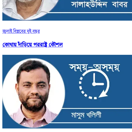
জুলাই বিপ্লবের দুই বছর
কোথায় দাঁড়িয়ে পররাষ্ট্র কৌশল