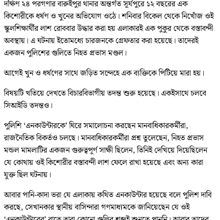
দক্ষিণ ২৪ পরগণার বারুইপুর থানার অন্তর্গত সূর্যপুরে ১২ বছরের এক
কিশোরীকে ধর্ষণ ও খুনের অভিযোগ ওঠে। শনিবার বিকেল থেকে নিখোঁজ ওই
স্কুলশিক্ষার্থীর লাশ রোববার উদ্ধার করা হয় এলাকারই এক পুকুর থেকে বস্তাবন্দী
অবস্থায়। এ ঘটনায় ইতোমধ্যে চারজনকে গ্রেফতার করা হয়েছে। তাদেরই
একজন পুলিশের গুলিতে নিহত প্রভাস মণ্ডল।
আগেই খুন ও ধর্ষণের সাথে জড়িত সন্দেহে এক ব্যক্তিকে পিটিয়ে মারা হয়।
বিষয়টি খতিয়ে দেখতে বিচারবিভাগীয় তদন্ত শুরু হয়েছে। একইসাথে চলবে
সিআইডি তদন্তও।
পুলিশি ‘এনকাউন্টারকে’ ঘিরে সমালোচনা করছেন মানবাধিকারকর্মীরা,
রাজনৈতিক বিকর্তও চলছে। মানবাধিকারকর্মীরা প্রশ্ন তুলেছেন, নিহত প্রভাস
মন্ডল মামলাটির একজন গুরুত্বপূর্ণ সাক্ষী ছিলেন, তিনিই দেখিয়ে দিয়েছিলেন
যে কোথায় ওই কিশোরীর বস্তাবন্দী লাশ ফেলে রাখা হয়েছে এবং অন্য কারা
যুক্ত ছিল ঘটনায়।
আবার পানি-কাদা ভরা যে এলাকায় কথিত এনকাউন্টার হয়েছে বলে পুলিশ দাবি
করছে, সেখানকার স্থানীয় বাসিন্দারা গণমাধ্যমকে জানিয়েছেন যে ওই
‘এনকাউন্টারের’ রাতে তারা কোনো গুলির শব্দই শুনতে পাননি। আবার তাদের