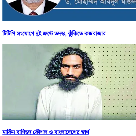
টিটিপি সংযোগে দুই ফ্রন্টে তদন্ত, ঝুঁকিতে কক্সবাজার
মার্কিন বাণিজ্য কৌশল ও বাংলাদেশের স্বার্থ