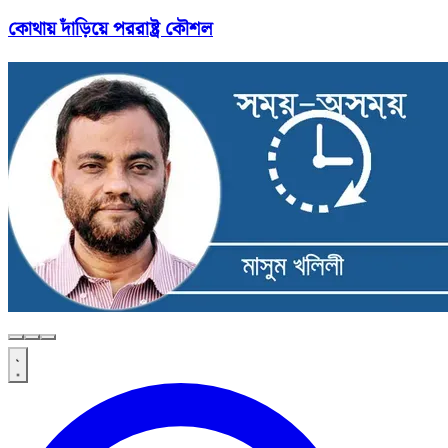
কোথায় দাঁড়িয়ে পররাষ্ট্র কৌশল