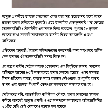
হরমুজ প্রণালীতে জাহাজ চলাচলকে কেন্দ্র করে সৃষ্ট উত্তেজনার মধ্যে ইরানে
রাতভর হামলা চালিয়েছে যুক্তরাষ্ট্র। এতে ইসলামিক রেভল্যুশনারি গার্ড কোরের
(আইআরজিসি) নৌবাহিনীর এক সদস্য নিহত হয়েছেন। বুধবার (৮ জুলাই)
ইরানের আধা-সরকারি সংবাদমাধ্যম তাসনিম নিউজ অ্যাজেন্সি এ তথ্য
জানিয়েছে।
প্রতিবেদন অনুযায়ী, ইরানের দক্ষিণাঞ্চলের বন্দরনগরী বন্দর মাহশাহরে মার্কিন
ড্রোন হামলায় ওই আইআরজিসি সদস্য নিহত হন।
এর আগে মার্কিন সেন্ট্রাল কমান্ড (সেন্টকম) এক বিবৃতিতে জানায়, সর্বশেষ
অভিযানে ইরানের ৮০টি লক্ষ্যবস্তুতে হামলা চালানো হয়েছে। এসব হামলায়
বিমান প্রতিরক্ষা ব্যবস্থা, কমান্ড অ্যান্ড কন্ট্রোল নেটওয়ার্ক, উপকূলীয় রাডার
স্থাপনা এবং জাহাজ-বিধ্বংসী ক্ষেপণাস্ত্র সক্ষমতাকে লক্ষ্যবস্তু করা হয়।
সেন্টকমের দাবি, আন্তর্জাতিক বাণিজ্যিক নৌপথে হামলা চালানোর সক্ষমতা
কমিয়ে আনতেই হরমুজ প্রণালী ও এর আশপাশে অবস্থানরত আইআরজিসির
৬০টির বেশি ছোট নৌযানেও আঘাত হানা হয়েছে।