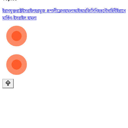
ইরান
যুক্তরাষ্ট্র
ইসরাইল
হরমুজ প্রণালী
ড্রোন
হামলা
আইআরজিসি
নিহত
নৌবাহিনী
ইরানে
মার্কিন-ইসরাইল হামলা