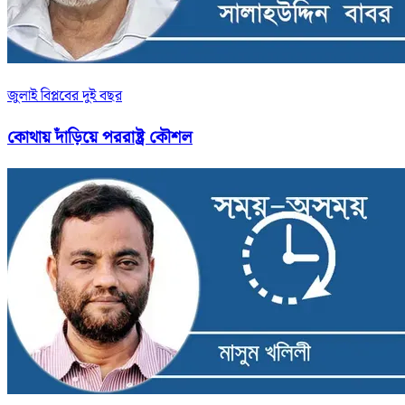
জুলাই বিপ্লবের দুই বছর
কোথায় দাঁড়িয়ে পররাষ্ট্র কৌশল