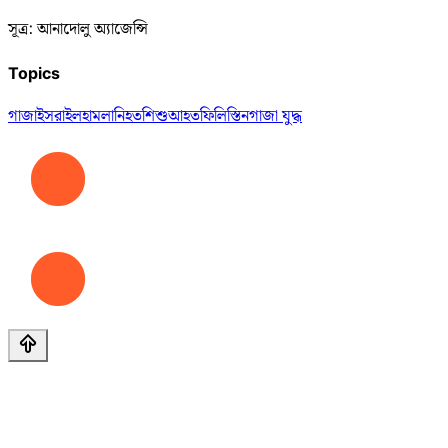
সূত্র: আনাদোলু অ্যাজেন্সি
Topics
গাজা
ইসরাইল
হামলা
নিহত
শিশু
আহত
ফিলিস্তিন
গাজা যুদ্ধ