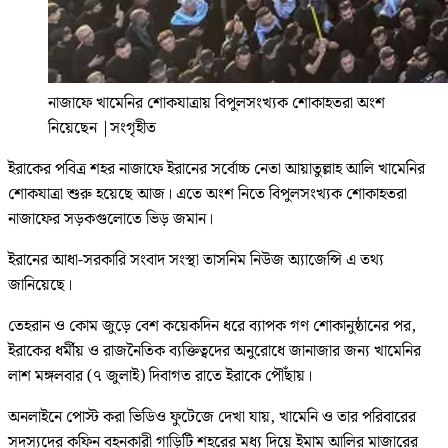
নাজাফে খামেনির শোকযাত্রায় বিপুলসংখ্যক শোকাহতরা অংশ
নিয়েছেন
|
সংগৃহীত
ইরাকের পবিত্র শহর নাজাফে ইরানের সর্বোচ্চ নেতা আয়াতুল্লাহ আলি খামেনির
শোকযাত্রা শুরু হয়েছে আজ। এতে অংশ নিতে বিপুলসংখ্যক শোকাহতরা
নাজাফের সড়কগুলোতে ভিড় জমান।
ইরানের আধা-সরকারি সংবাদ সংস্থা তাসনিম নিউজ অ্যাজেন্সি এ তথ্য
জানিয়েছে।
তেহরান ও কোম জুড়ে বেশ কয়েকদিন ধরে ব্যাপক গণ শোকানুষ্ঠানের পর,
ইরাকের ধর্মীয় ও রাজনৈতিক ব্যক্তিত্বদের অনুরোধে জানাজার জন্য খামেনির
লাশ মঙ্গলবার (৭ জুলাই) দিবাগত রাতে ইরাকে পৌঁছায়।
অনলাইনে পোস্ট করা ভিডিও ফুটেজে দেখা যায়, খামেনি ও তার পরিবারের
সদস্যদের কফিন বহনকারী গাড়িটি শহরের মধ্য দিয়ে ইমাম আলির মাজারের