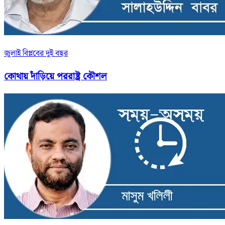
জুলাই বিপ্লবের দুই বছর
কোথায় দাঁড়িয়ে পররাষ্ট্র কৌশল