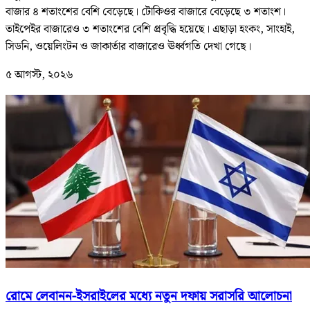
বাজার ৪ শতাংশের বেশি বেড়েছে। টোকিওর বাজারে বেড়েছে ৩ শতাংশ।
তাইপেইর বাজারেও ৩ শতাংশের বেশি প্রবৃদ্ধি হয়েছে। এছাড়া হংকং, সাংহাই,
সিডনি, ওয়েলিংটন ও জাকার্তার বাজারেও ঊর্ধ্বগতি দেখা গেছে।
৫ আগস্ট, ২০২৬
রোমে লেবানন-ইসরাইলের মধ্যে নতুন দফায় সরাসরি আলোচনা