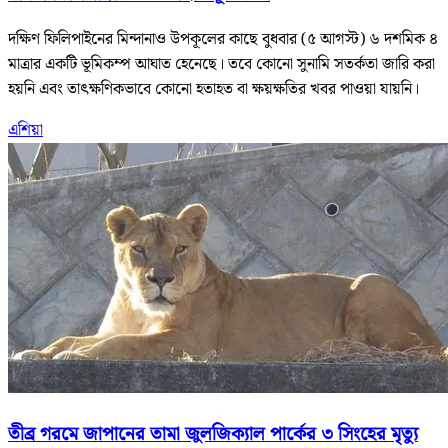
দক্ষিণ ফিলিপাইনের মিন্দানাও উপকূলের কাছে বুধবার (৫ আগস্ট) ৬ দশমিক ৪
মাত্রার একটি ভূমিকম্প আঘাত হেনেছে। তবে কোনো সুনামি সতর্কতা জারি করা
হয়নি এবং তাৎক্ষণিকভাবে কোনো হতাহত বা ক্ষয়ক্ষতির খবর পাওয়া যায়নি।
এশিয়া
তীব্র গরমে জাপানের তামা জুলজিক্যাল পার্কের ৩ সিংহের মৃত্যু