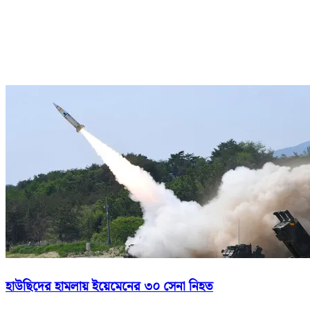
হাউছিদের হামলায় ইয়েমেনের ৩০ সেনা নিহত