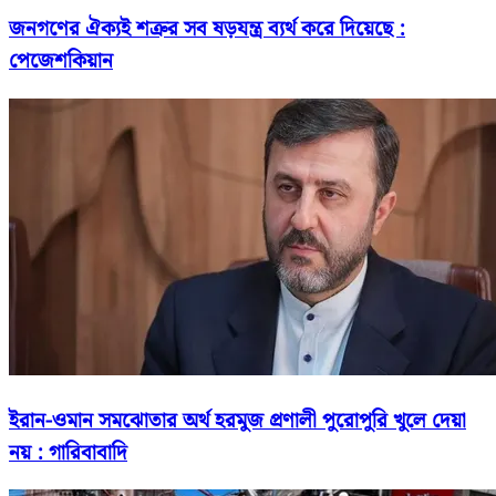
জনগণের ঐক্যই শত্রুর সব ষড়যন্ত্র ব্যর্থ করে দিয়েছে :
পেজেশকিয়ান
ইরান-ওমান সমঝোতার অর্থ হরমুজ প্রণালী পুরোপুরি খুলে দেয়া
নয় : গারিবাবাদি