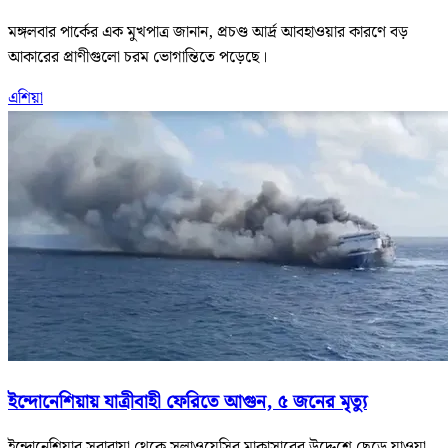
মঙ্গলবার পার্কের এক মুখপাত্র জানান, প্রচণ্ড আর্দ্র আবহাওয়ার কারণে বড়
আকারের প্রাণীগুলো চরম ভোগান্তিতে পড়েছে।
এশিয়া
ইন্দোনেশিয়ায় যাত্রীবাহী ফেরিতে আগুন, ৫ জনের মৃত্যু
ইন্দোনেশিয়ার সুরাবায়া থেকে সুলাওয়েসির মাকাসারের উদ্দেশে ছেড়ে যাওয়া