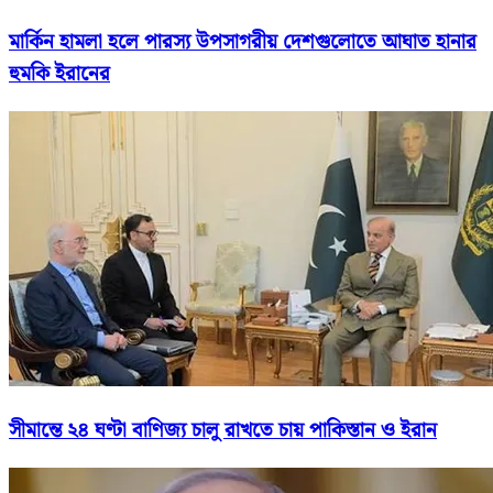
মার্কিন হামলা হলে পারস্য উপসাগরীয় দেশগুলোতে আঘাত হানার
হুমকি ইরানের
সীমান্তে ২৪ ঘণ্টা বাণিজ্য চালু রাখতে চায় পাকিস্তান ও ইরান