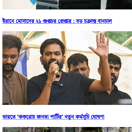
ইরানে মোসাদের ২১ গুপ্তচর গ্রেপ্তার : বড় চক্রান্ত বানচাল
ভারতে ‘ককরোচ জনতা পার্টির’ নতুন কর্মসূচি ঘোষণা