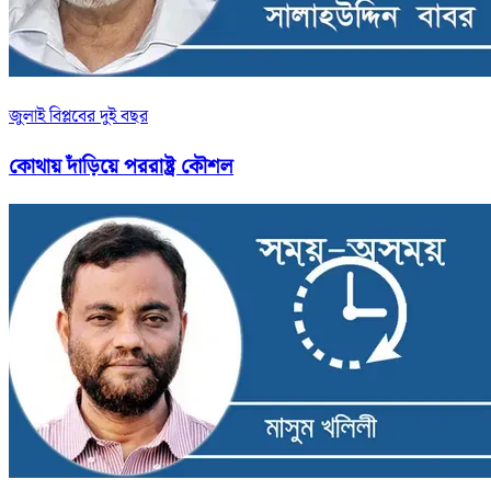
জুলাই বিপ্লবের দুই বছর
কোথায় দাঁড়িয়ে পররাষ্ট্র কৌশল