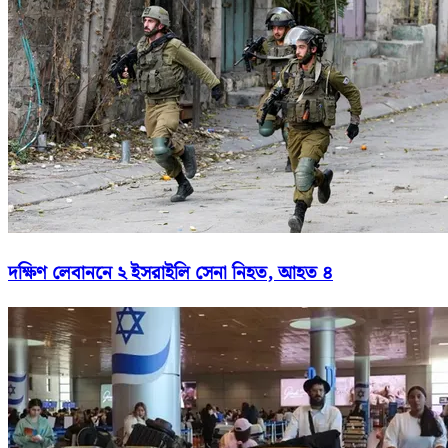
দক্ষিণ লেবাননে ২ ইসরাইলি সেনা নিহত, আহত ৪