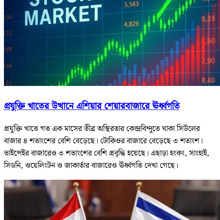
প্রযুক্তি খাতের উত্থানে এশিয়ার শেয়ারবাজারে ঊর্ধ্বগতি
প্রযুক্তি খাতে গত এক মাসের তীব্র অস্থিরতার কেন্দ্রবিন্দুতে থাকা সিউলের
বাজার ৪ শতাংশের বেশি বেড়েছে। টোকিওর বাজারে বেড়েছে ৩ শতাংশ।
তাইপেইর বাজারেও ৩ শতাংশের বেশি প্রবৃদ্ধি হয়েছে। এছাড়া হংকং, সাংহাই,
সিডনি, ওয়েলিংটন ও জাকার্তার বাজারেও ঊর্ধ্বগতি দেখা গেছে।