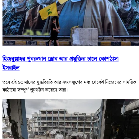
হিজবুল্লাহর পুনরুত্থান
ড্রোন আর প্রযুক্তির চালে কোণঠাসা
ইসরাইল
তবে এই ১৫ মাসের যুদ্ধবিরতি আর ধ্বংসস্তূপের মধ্য থেকেই নিজেদের সামরিক
কাঠামো সম্পূর্ণ পুনর্গঠন করেছে তারা।