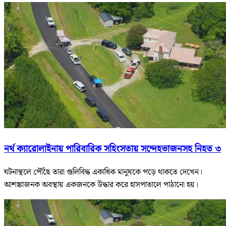
নর্থ ক্যারোলাইনায় পারিবারিক সহিংসতায় সন্দেহভাজনসহ নিহত ৩
ঘটনাস্থলে পৌঁছে তারা গুলিবিদ্ধ একাধিক মানুষকে পড়ে থাকতে দেখেন।
আশঙ্কাজনক অবস্থায় একজনকে উদ্ধার করে হাসপাতালে পাঠানো হয়।