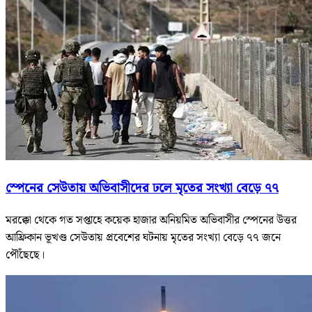
স্পেনের সেউতায় অভিবাসীদের ঢলে মৃতের সংখ্যা বেড়ে ৭৭
মরক্কো থেকে গত সপ্তাহে কয়েক হাজার অনিয়মিত অভিবাসীর স্পেনের উত্তর
আফ্রিকান ভূখণ্ড সেউতায় প্রবেশের ঘটনায় মৃতের সংখ্যা বেড়ে ৭৭ জনে
পৌঁছেছে।