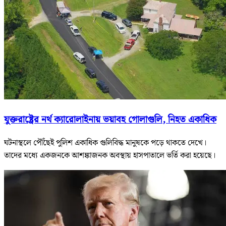
যুক্তরাষ্ট্রের নর্থ ক্যারোলাইনায় ভয়াবহ গোলাগুলি, নিহত একাধিক
ঘটনাস্থলে পৌঁছেই পুলিশ একাধিক গুলিবিদ্ধ মানুষকে পড়ে থাকতে দেখে।
তাদের মধ্যে একজনকে আশঙ্কাজনক অবস্থায় হাসপাতালে ভর্তি করা হয়েছে।