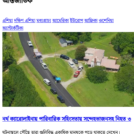
আন্তর্জাতিক
এশিয়া
দক্ষিণ এশিয়া
মধ্যপ্রাচ্য
আমেরিকা
ইউরোপ
আফ্রিকা
ওশেনিয়া
অ্যান্টার্কটিকা
নর্থ ক্যারোলাইনায় পারিবারিক সহিংসতায় সন্দেহভাজনসহ নিহত ৩
ঘটনাস্থলে পৌঁছে তারা গুলিবিদ্ধ একাধিক মানুষকে পড়ে থাকতে দেখেন।