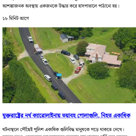
আশঙ্কাজনক অবস্থায় একজনকে উদ্ধার করে হাসপাতালে পাঠানো হয়।
১৮ মিনিট আগে
যুক্তরাষ্ট্রের নর্থ ক্যারোলাইনায় ভয়াবহ গোলাগুলি, নিহত একাধিক
ঘটনাস্থলে পৌঁছেই পুলিশ একাধিক গুলিবিদ্ধ মানুষকে পড়ে থাকতে দেখে।