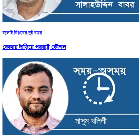
জুলাই বিপ্লবের দুই বছর
কোথায় দাঁড়িয়ে পররাষ্ট্র কৌশল