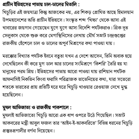
প্রাচীন ইতিহাসের পাতায় চাল-ডালের মিতালি :
খিচুড়ির এই জয়যাত্রা কিন্তু আজকের নয়, এর শিকড় প্রোথিত আছে হিমালয়ান
উপমহাদেশের অতি প্রাচীন ইতিহাসে। সংস্কৃত শব্দ ‘খিচ্চা’ থেকে আসা এই
খাবারের জয়গান গেয়েছেন যুগে যুগে আসা বিদেশি পর্যটকরাও। গ্রিক দূত
সেলুকাস থেকে শুরু করে মেগাস্থিনিসের লেখায় মৌর্য সম্রাট চন্দ্রগুপ্তের
রাজকীয় হেঁশেলে চাল ও ডালের অপূর্ব মিশ্রণের কথা পাওয়া যায়।
মরক্কোর বিখ্যাত পর্যটক ইবনে বতুতা যখন এ দেশে আসেন, তিনি অবাক হয়ে
দেখেছিলেন কী করে মুগ ডাল আর চালের সংমিশ্রণে ‘কিশরি’ তৈরি হয় যা
মানুষের পরম প্রিয়। ইতিহাসের পাতায় আরো পাওয়া যায় রাশিয়ান পর্যটক
আফনাসিই নিকতিন কিংবা ফরাসি পরিব্রাজক তাভেনিয়ের কথা, যারা সতেরো
শতকে ভারতের প্রায় প্রতিটি ঘরে ঘরে খিচুড়ি খাওয়ার রেওয়াজ দেখে মুগ্ধ
হয়েছিলেন।
মুঘল আভিজাত্য ও রাজকীয় পাকশালে :
মুঘলাই আভিজাত্যে খিচুড়ি আরো এক ধাপ ওপরে উঠে গিয়েছিল। সম্রাট
আকবরের মন্ত্রী আবুল ফজল তার ‘আইন-ই-আকবরিতে’ বিভিন্ন ধরনের খিচুড়ি
প্রস্তুতপ্রণালীর বর্ণনা দিয়েছেন।