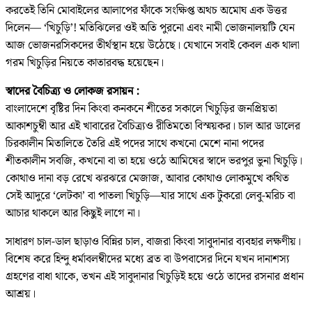
করতেই তিনি মোবাইলের আলাপের ফাঁকে সংক্ষিপ্ত অথচ অমোঘ এক উত্তর
দিলেন— ‘খিচুড়ি’! মতিঝিলের ওই অতি পুরনো এবং নামী ভোজনালয়টি যেন
আজ ভোজনরসিকদের তীর্থস্থান হয়ে উঠেছে। যেখানে সবাই কেবল এক থালা
গরম খিচুড়ির নিয়তে কাতারবদ্ধ হয়েছেন।
স্বাদের বৈচিত্র্য ও লোকজ রসায়ন :
বাংলাদেশে বৃষ্টির দিন কিংবা কনকনে শীতের সকালে খিচুড়ির জনপ্রিয়তা
আকাশচুম্বী আর এই খাবারের বৈচিত্র্যও রীতিমতো বিস্ময়কর। চাল আর ডালের
চিরকালীন মিতালিতে তৈরি এই পদের সাথে কখনো মেশে নানা পদের
শীতকালীন সবজি, কখনো বা তা হয়ে ওঠে আমিষের স্বাদে ভরপুর ভুনা খিচুড়ি।
কোথাও দানা বড় রেখে ঝরঝরে মেজাজ, আবার কোথাও লোকমুখে কথিত
সেই আদুরে ‘লেটকা’ বা পাতলা খিচুড়ি—যার সাথে এক টুকরো লেবু-মরিচ বা
আচার থাকলে আর কিছুই লাগে না।
সাধারণ চাল-ডাল ছাড়াও বিন্নির চাল, বাজরা কিংবা সাবুদানার ব্যবহার লক্ষণীয়।
বিশেষ করে হিন্দু ধর্মাবলম্বীদের মধ্যে ব্রত বা উপবাসের দিনে যখন দানাশস্য
গ্রহণের বাধা থাকে, তখন এই সাবুদানার খিচুড়িই হয়ে ওঠে তাদের রসনার প্রধান
আশ্রয়।