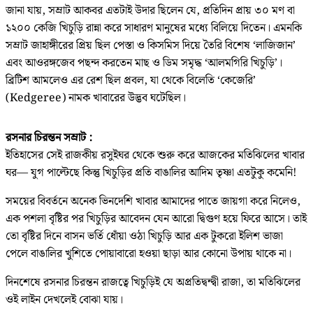
জানা যায়, সম্রাট আকবর এতটাই উদার ছিলেন যে, প্রতিদিন প্রায় ৩০ মণ বা
১২০০ কেজি খিচুড়ি রান্না করে সাধারণ মানুষের মধ্যে বিলিয়ে দিতেন। এমনকি
সম্রাট জাহাঙ্গীরের প্রিয় ছিল পেস্তা ও কিসমিস দিয়ে তৈরি বিশেষ ‘লাজিজান’
এবং আওরঙ্গজেব পছন্দ করতেন মাছ ও ডিম সমৃদ্ধ ‘আলমগিরি খিচুড়ি’।
ব্রিটিশ আমলেও এর রেশ ছিল প্রবল, যা থেকে বিলেতি ‘কেজেরি’
(Kedgeree) নামক খাবারের উদ্ভব ঘটেছিল।
রসনার চিরন্তন সম্রাট :
ইতিহাসের সেই রাজকীয় রসুইঘর থেকে শুরু করে আজকের মতিঝিলের খাবার
ঘর— যুগ পাল্টেছে কিন্তু খিচুড়ির প্রতি বাঙালির আদিম তৃষ্ণা এতটুকু কমেনি!
সময়ের বিবর্তনে অনেক ভিনদেশি খাবার আমাদের পাতে জায়গা করে নিলেও,
এক পশলা বৃষ্টির পর খিচুড়ির আবেদন যেন আরো দ্বিগুণ হয়ে ফিরে আসে। তাই
তো বৃষ্টির দিনে বাসন ভর্তি ধোঁয়া ওঠা খিচুড়ি আর এক টুকরো ইলিশ ভাজা
পেলে বাঙালির খুশিতে পোয়াবারো হওয়া ছাড়া আর কোনো উপায় থাকে না।
দিনশেষে রসনার চিরন্তন রাজত্বে খিচুড়িই যে অপ্রতিদ্বন্দ্বী রাজা, তা মতিঝিলের
ওই লাইন দেখলেই বোঝা যায়।