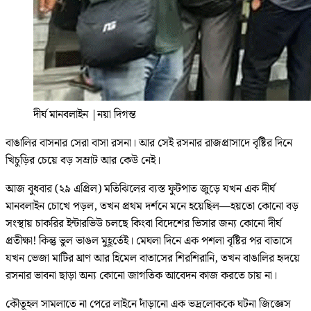
দীর্ঘ মানবলাইন
|
নয়া দিগন্ত
বাঙালির বাসনার সেরা বাসা রসনা। আর সেই রসনার রাজপ্রাসাদে বৃষ্টির দিনে
খিচুড়ির চেয়ে বড় সম্রাট আর কেউ নেই।
আজ বুধবার (২৯ এপ্রিল) মতিঝিলের ব্যস্ত ফুটপাত জুড়ে যখন এক দীর্ঘ
মানবলাইন চোখে পড়ল, তখন প্রথম দর্শনে মনে হয়েছিল—হয়তো কোনো বড়
সংস্থায় চাকরির ইন্টারভিউ চলছে কিংবা বিদেশের ভিসার জন্য কোনো দীর্ঘ
প্রতীক্ষা! কিন্তু ভুল ভাঙল মুহূর্তেই। মেঘলা দিনে এক পশলা বৃষ্টির পর বাতাসে
যখন ভেজা মাটির ঘ্রাণ আর হিমেল বাতাসের শিরশিরানি, তখন বাঙালির হৃদয়ে
রসনার ভাবনা ছাড়া অন্য কোনো জাগতিক আবেদন কাজ করতে চায় না।
কৌতূহল সামলাতে না পেরে লাইনে দাঁড়ানো এক ভদ্রলোককে ঘটনা জিজ্ঞেস